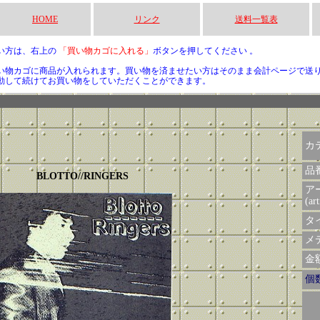
HOME
リンク
送料一覧表
い方は、右上の
「買い物カゴに入れる」
ボタンを押してください 。
い物カゴに商品が入れられます。買い物を済ませたい方はそのまま会計ページで送
動して続けてお買い物をしていただくことができます。
カ
品
BLOTTO//RINGERS
ア
(art
タイ
メデ
金額 
個