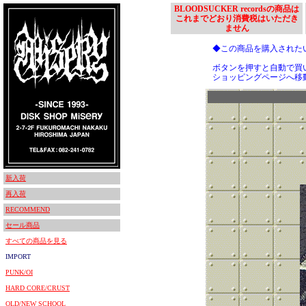
BLOODSUCKER recordsの商品は
これまでどおり消費税はいただき
ません
◆この商品を購入された
ボタンを押すと自動で買
ショッピングページへ移
新入荷
再入荷
RECOMMEND
セール商品
すべての商品を見る
IMPORT
PUNK/OI
HARD CORE/CRUST
OLD/NEW SCHOOL