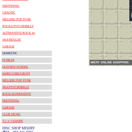
EMOTIONAL
CHAOTIC
MELODIC/POP PUNK
ROCKA/PSYCHOBILLY
ALTERNATIVE/ROCK etc
SKA/REGGAE
GARAGE
DOMESTIC
PUNK/OI
MIERY ONLINE SHOPPING
OLD/NEW SCHOOL
HARD CORE/CRUST
MELODIC/POP PUNK
SKA/PSYCHOBILLY
ROCK/ALTERNATIVE
EMOTIONAL
GARAGE
CLUB MUSIC
TシャツGOODS
DISC SHOP MISERY