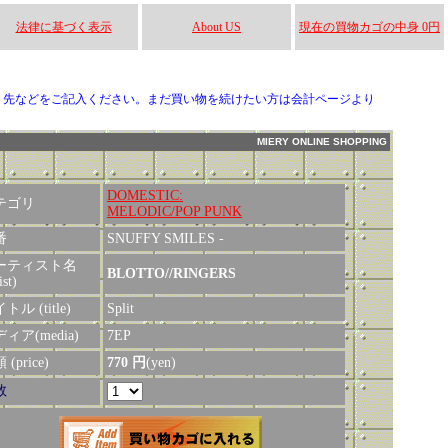
法律に基づく表示
About US
現在の買物カゴの中身 0円
り先などをご記入ください。まだ買い物を続けたい方は会計ページより
MIERY ONLINE SHOPPING
DOMESTIC:
テゴリ
MELODIC/POP PUNK
番
SNUFFY SMILES -
ーティスト名
BLOTTO//RINGERS
ist)
トル (title)
Split
ィア(media)
7EP
(price)
770 円
(yen)
数