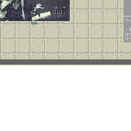
コメ
Split
・
はボ
り