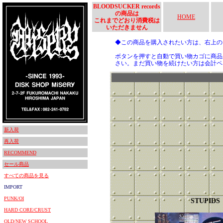
BLOODSUCKER records
の商品は
HOME
これまでどおり消費税は
いただきません
◆この商品を購入されたい方は、右上
ボタンを押すと自動で買い物カゴに商品
さい。まだ買い物を続けたい方は会計ペ
新入荷
再入荷
RECOMMEND
セール商品
すべての商品を見る
IMPORT
PUNK/OI
STUPIDS
HARD CORE/CRUST
OLD/NEW SCHOOL