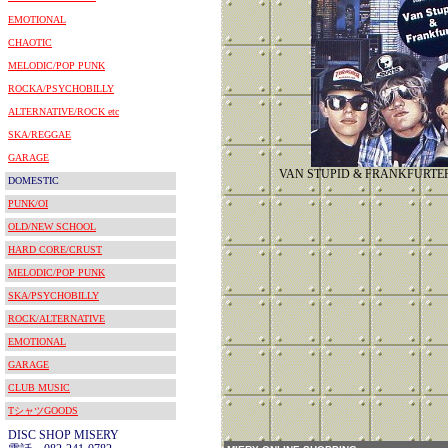
EMOTIONAL
CHAOTIC
MELODIC/POP PUNK
ROCKA/PSYCHOBILLY
ALTERNATIVE/ROCK etc
SKA/REGGAE
GARAGE
VAN STUPID & FRANKFU
DOMESTIC
PUNK/OI
OLD/NEW SCHOOL
HARD CORE/CRUST
MELODIC/POP PUNK
SKA/PSYCHOBILLY
ROCK/ALTERNATIVE
EMOTIONAL
GARAGE
CLUB MUSIC
TシャツGOODS
DISC SHOP MISERY