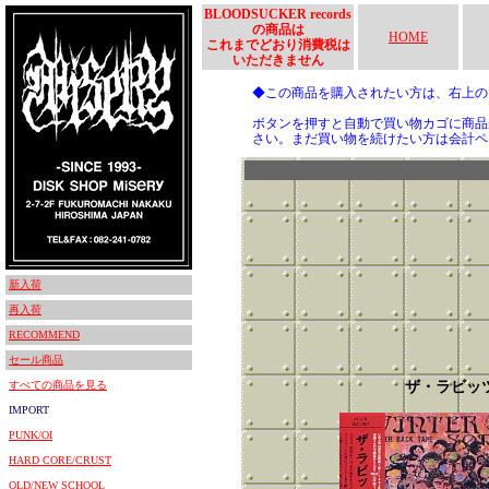
BLOODSUCKER records
の商品は
HOME
これまでどおり消費税は
いただきません
◆この商品を購入されたい方は、右上
ボタンを押すと自動で買い物カゴに商品
さい。まだ買い物を続けたい方は会計ペ
新入荷
再入荷
RECOMMEND
セール商品
すべての商品を見る
ザ・ラビッ
IMPORT
PUNK/OI
HARD CORE/CRUST
OLD/NEW SCHOOL