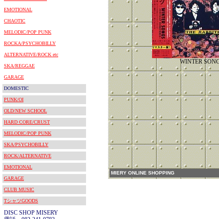
EMOTIONAL
CHAOTIC
MELODIC/POP PUNK
ROCKA/PSYCHOBILLY
ALTERNATIVE/ROCK etc
WINTER SON
SKA/REGGAE
GARAGE
DOMESTIC
PUNK/OI
OLD/NEW SCHOOL
HARD CORE/CRUST
MELODIC/POP PUNK
SKA/PSYCHOBILLY
ROCK/ALTERNATIVE
EMOTIONAL
MIERY ONLINE SHOPPING
GARAGE
CLUB MUSIC
TシャツGOODS
DISC SHOP MISERY