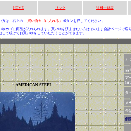
HOME
リンク
送料一覧表
い方は、右上の
「買い物カゴに入れる」
ボタンを押してください 。
い物カゴに商品が入れられます。買い物を済ませたい方はそのまま会計ページで送
動して続けてお買い物をしていただくことができます。
カ
品
ア
(art
AMERICAN STEEL
タイ
メデ
金額 
個