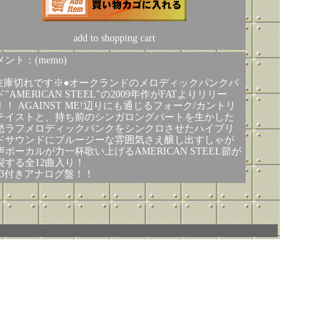
add to shopping cart
ント：(memo)
在庫切れです※●オークランドのメロディックパンクバ
"AMERICAN STEEL"の2009年作がFATよりリリー
！！ AGAINST ME!辺りにも通じるフォーク/カントリ
テイストと、持ち前のシンガロングパートを生かした
愁ラフメロディックパンクをシンクロさせたハイブリ
ドサウンドにブルージーな雰囲気さえ醸し出すしゃが
声ボーカルが力一杯歌い上げるAMERICAN STEEL節が
裂する全12曲入り！
P3付きアナログ盤！！