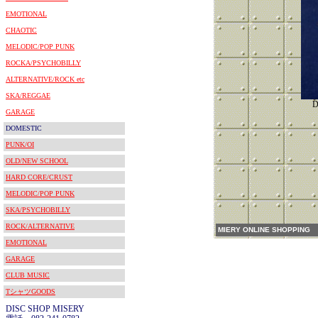
EMOTIONAL
CHAOTIC
MELODIC/POP PUNK
ROCKA/PSYCHOBILLY
ALTERNATIVE/ROCK etc
SKA/REGGAE
D
GARAGE
DOMESTIC
PUNK/OI
OLD/NEW SCHOOL
HARD CORE/CRUST
MELODIC/POP PUNK
SKA/PSYCHOBILLY
ROCK/ALTERNATIVE
MIERY ONLINE SHOPPING
EMOTIONAL
GARAGE
CLUB MUSIC
TシャツGOODS
DISC SHOP MISERY