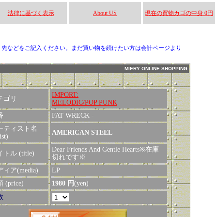
法律に基づく表示
About US
現在の買物カゴの中身 0円
り先などをご記入ください。まだ買い物を続けたい方は会計ページより
MIERY ONLINE SHOPPING
IMPORT:
テゴリ
MELODIC/POP PUNK
番
FAT WRECK -
ーティスト名
AMERICAN STEEL
ist)
Dear Friends And Gentle Hearts※在庫
トル (title)
切れです※
ィア(media)
LP
(price)
1980 円
(yen)
数