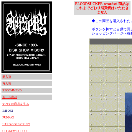
BLOODSUCKER recordsの商品は
これまでどおり消費税はいただき
ません
◆この商品を購入された
ボタンを押すと自動で買
ショッピングページへ移
新入荷
再入荷
RECOMMEND
セール商品
すべての商品を見る
IMPORT
PUNK/OI
HARD CORE/CRUST
OLD/NEW SCHOOL