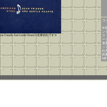
コメ
※
ンド
ear Friends And Gentle Hearts※在庫切れです※
ス
ー
哀
ッ
れ
炸
M