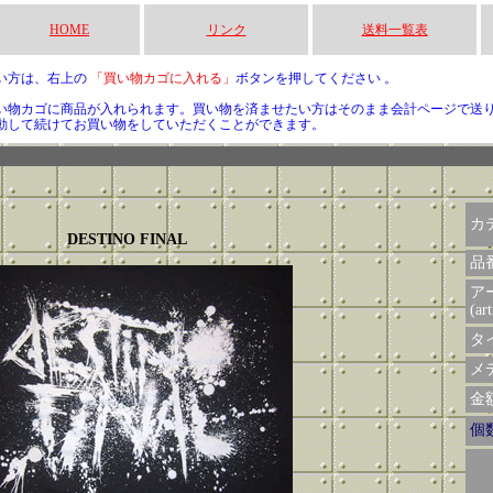
HOME
リンク
送料一覧表
い方は、右上の
「買い物カゴに入れる」
ボタンを押してください 。
い物カゴに商品が入れられます。買い物を済ませたい方はそのまま会計ページで送
動して続けてお買い物をしていただくことができます。
カ
DESTINO FINAL
品
ア
(art
タイ
メデ
金額 
個