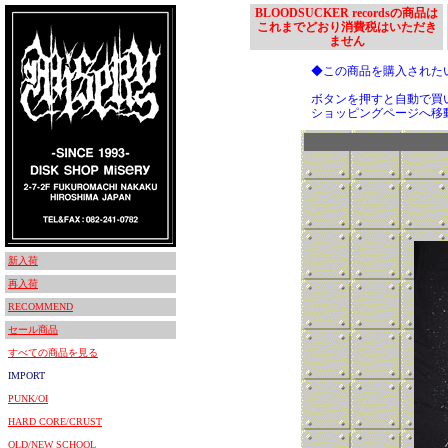
BLOODSUCKER recordsの商品は
これまでどおり消費税はいただき
ません
◆この商品を購入された
ボタンを押すと自動で買
ショッピングページへ移
新入荷
再入荷
RECOMMEND
セール商品
すべての商品を見る
IMPORT
PUNK/OI
HARD CORE/CRUST
OLD/NEW SCHOOL