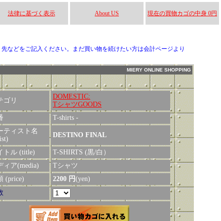
法律に基づく表示
About US
現在の買物カゴの中身 0円
り先などをご記入ください。まだ買い物を続けたい方は会計ページより
MIERY ONLINE SHOPPING
DOMESTIC:
テゴリ
TシャツGOODS
番
T-shirts -
ーティスト名
DESTINO FINAL
ist)
トル (title)
T-SHIRTS (黒/白）
ィア(media)
Tシャツ
(price)
2200 円
(yen)
数