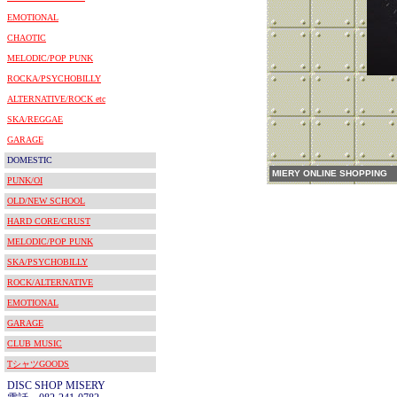
EMOTIONAL
CHAOTIC
MELODIC/POP PUNK
ROCKA/PSYCHOBILLY
ALTERNATIVE/ROCK etc
SKA/REGGAE
GARAGE
DOMESTIC
MIERY ONLINE SHOPPING
PUNK/OI
OLD/NEW SCHOOL
HARD CORE/CRUST
MELODIC/POP PUNK
SKA/PSYCHOBILLY
ROCK/ALTERNATIVE
EMOTIONAL
GARAGE
CLUB MUSIC
TシャツGOODS
DISC SHOP MISERY