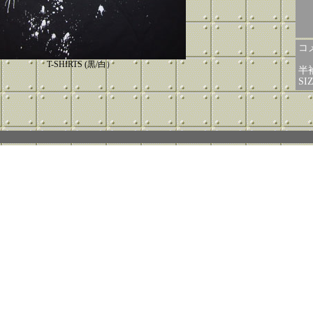
コメ
T-SHIRTS (黒/白）
半
SI