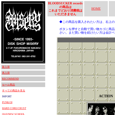
BLOODSUCKER records
の商品は
HOME
これまでどおり消費税は
いただきません
◆この商品を購入されたい方は、右上
ボタンを押すと自動で買い物カゴに商品
さい。まだ買い物を続けたい方は会計ペ
新入荷
再入荷
RECOMMEND
セール商品
すべての商品を見る
ACTION
IMPORT
PUNK/OI
HARD CORE/CRUST
OLD/NEW SCHOOL