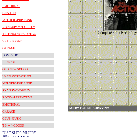
EMOTIONAL
CHAOTIC
MELODIC/POP PUNK
ROCKA/PSYCHOBILLY
Complete Punk Recording
ALTERNATIVE/ROCK etc
SKA/REGGAE
GARAGE
DOMESTIC
PUNK/OI
OLD/NEW SCHOOL
HARD CORE/CRUST
MELODIC/POP PUNK
SKA/PSYCHOBILLY
ROCK/ALTERNATIVE
EMOTIONAL
MIERY ONLINE SHOPPING
GARAGE
CLUB MUSIC
TシャツGOODS
DISC SHOP MISERY