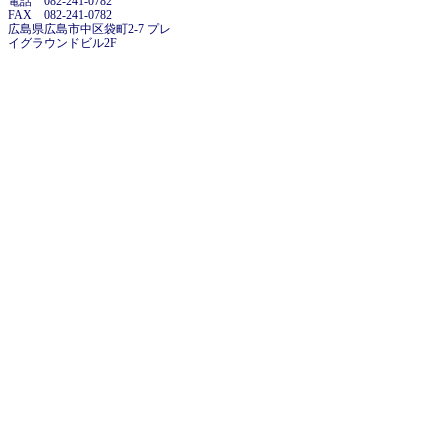
電話 082-241-0782
FAX 082-241-0782
広島県広島市中区袋町2-7 プレ
イグラウンドビル2F