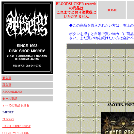
BLOODSUCKER records
の商品は
HOME
これまでどおり消費税は
いただきません
◆この商品を購入されたい方は、右上
ボタンを押すと自動で買い物カゴに商品
さい。まだ買い物を続けたい方は会計ペ
新入荷
再入荷
RECOMMEND
セール商品
SWORN ENE
すべての商品を見る
IMPORT
PUNK/OI
HARD CORE/CRUST
OLD/NEW SCHOOL