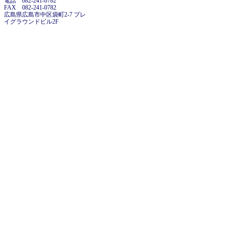
電話 082-241-0782
FAX 082-241-0782
広島県広島市中区袋町2-7 プレ
イグラウンドビル2F