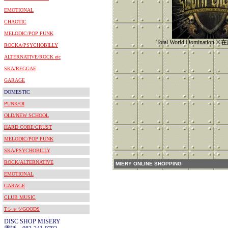
EMOTIONAL
CHAOTIC
MELODIC/POP PUNK
Total World Dominati
ROCKA/PSYCHOBILLY
ALTERNATIVE/ROCK etc
SKA/REGGAE
GARAGE
DOMESTIC
PUNK/OI
OLD/NEW SCHOOL
HARD CORE/CRUST
MELODIC/POP PUNK
SKA/PSYCHOBILLY
ROCK/ALTERNATIVE
MIERY ONLINE SHOPPING
EMOTIONAL
GARAGE
CLUB MUSIC
TシャツGOODS
DISC SHOP MISERY