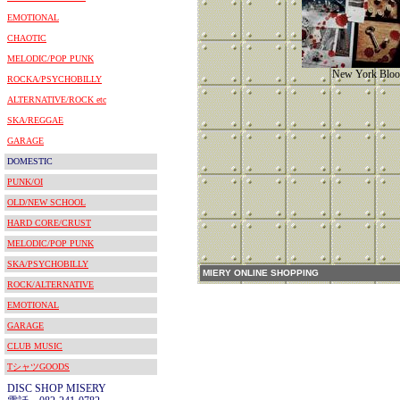
EMOTIONAL
CHAOTIC
MELODIC/POP PUNK
New York Bloo
ROCKA/PSYCHOBILLY
ALTERNATIVE/ROCK etc
SKA/REGGAE
GARAGE
DOMESTIC
PUNK/OI
OLD/NEW SCHOOL
HARD CORE/CRUST
MELODIC/POP PUNK
SKA/PSYCHOBILLY
MIERY ONLINE SHOPPING
ROCK/ALTERNATIVE
EMOTIONAL
GARAGE
CLUB MUSIC
TシャツGOODS
DISC SHOP MISERY