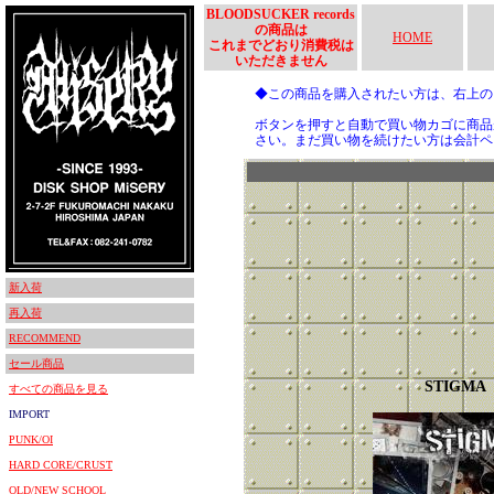
BLOODSUCKER records
の商品は
HOME
これまでどおり消費税は
いただきません
◆この商品を購入されたい方は、右上
ボタンを押すと自動で買い物カゴに商品
さい。まだ買い物を続けたい方は会計ペ
新入荷
再入荷
RECOMMEND
セール商品
STIGMA
すべての商品を見る
IMPORT
PUNK/OI
HARD CORE/CRUST
OLD/NEW SCHOOL