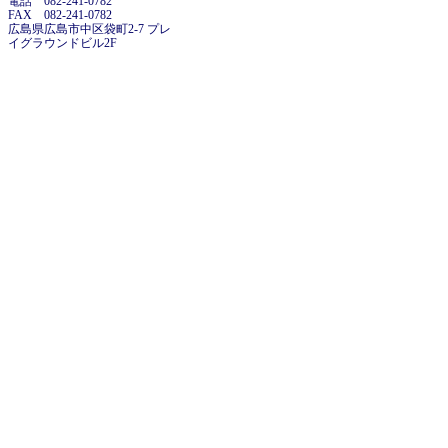
電話 082-241-0782
FAX 082-241-0782
広島県広島市中区袋町2-7 プレ
イグラウンドビル2F