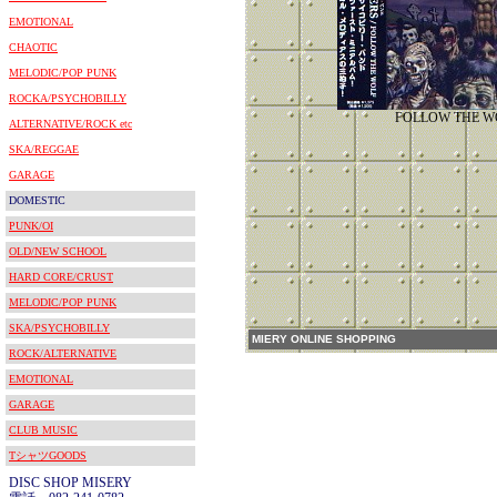
EMOTIONAL
CHAOTIC
MELODIC/POP PUNK
ROCKA/PSYCHOBILLY
FOLLOW THE W
ALTERNATIVE/ROCK etc
SKA/REGGAE
GARAGE
DOMESTIC
PUNK/OI
OLD/NEW SCHOOL
HARD CORE/CRUST
MELODIC/POP PUNK
SKA/PSYCHOBILLY
MIERY ONLINE SHOPPING
ROCK/ALTERNATIVE
EMOTIONAL
GARAGE
CLUB MUSIC
TシャツGOODS
DISC SHOP MISERY