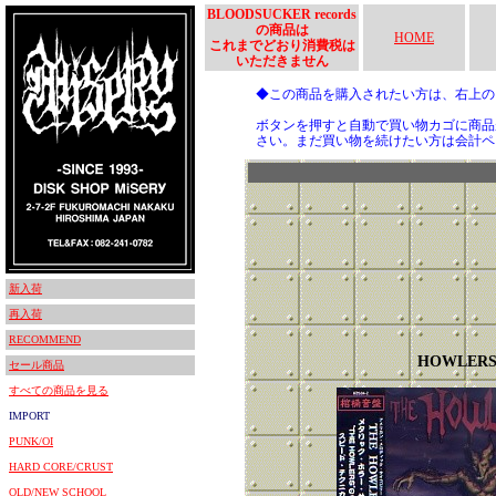
BLOODSUCKER records
の商品は
HOME
これまでどおり消費税は
いただきません
◆この商品を購入されたい方は、右上
ボタンを押すと自動で買い物カゴに商品
さい。まだ買い物を続けたい方は会計ペ
新入荷
再入荷
RECOMMEND
HOWLER
セール商品
すべての商品を見る
IMPORT
PUNK/OI
HARD CORE/CRUST
OLD/NEW SCHOOL