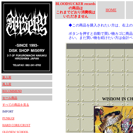
BLOODSUCKER records
の商品は
HOME
これまでどおり消費税は
いただきません
◆この商品を購入されたい方は、右上
ボタンを押すと自動で買い物カゴに商品
さい。まだ買い物を続けたい方は会計ペ
新入荷
再入荷
RECOMMEND
セール商品
WISDOM IN CH
すべての商品を見る
IMPORT
PUNK/OI
HARD CORE/CRUST
OLD/NEW SCHOOL