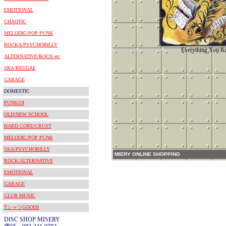
EMOTIONAL
CHAOTIC
MELODIC/POP PUNK
ROCKA/PSYCHOBILLY
Everything You 
ALTERNATIVE/ROCK etc
SKA/REGGAE
GARAGE
DOMESTIC
PUNK/OI
OLD/NEW SCHOOL
HARD CORE/CRUST
MELODIC/POP PUNK
SKA/PSYCHOBILLY
MIERY ONLINE SHOPPING
ROCK/ALTERNATIVE
EMOTIONAL
GARAGE
CLUB MUSIC
TシャツGOODS
DISC SHOP MISERY