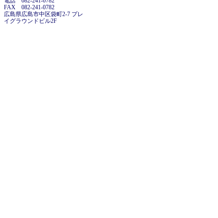
電話 082-241-0782
FAX 082-241-0782
広島県広島市中区袋町2-7 プレ
イグラウンドビル2F