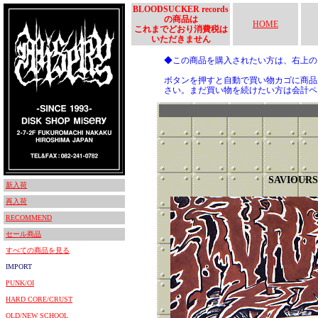
BLOODSUCKER records
の商品は
HOME
これまでどおり消費税は
いただきません
◆この商品を購入されたい方は、右上
ボタンを押すと自動で買い物カゴに商品
さい。まだ買い物を続けたい方は会計ペ
SAVIOURS
新入荷
再入荷
RECOMMEND
セール商品
すべての商品を見る
IMPORT
PUNK/OI
HARD CORE/CRUST
OLD/NEW SCHOOL