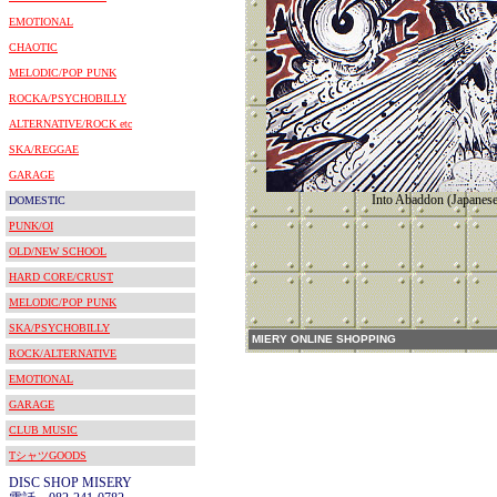
EMOTIONAL
CHAOTIC
MELODIC/POP PUNK
ROCKA/PSYCHOBILLY
ALTERNATIVE/ROCK etc
SKA/REGGAE
GARAGE
Into Abaddon (Japanese
DOMESTIC
PUNK/OI
OLD/NEW SCHOOL
HARD CORE/CRUST
MELODIC/POP PUNK
SKA/PSYCHOBILLY
MIERY ONLINE SHOPPING
ROCK/ALTERNATIVE
EMOTIONAL
GARAGE
CLUB MUSIC
TシャツGOODS
DISC SHOP MISERY