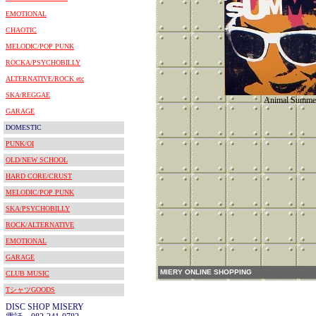
EMOTIONAL
CHAOTIC
MELODIC/POP PUNK
ROCKA/PSYCHOBILLY
ALTERNATIVE/ROCK etc
SKA/REGGAE
Animal Summe
GARAGE
DOMESTIC
PUNK/OI
OLD/NEW SCHOOL
HARD CORE/CRUST
MELODIC/POP PUNK
SKA/PSYCHOBILLY
ROCK/ALTERNATIVE
EMOTIONAL
GARAGE
MIERY ONLINE SHOPPING
CLUB MUSIC
TシャツGOODS
DISC SHOP MISERY