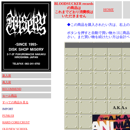
BLOODSUCKER records
の商品は
HOME
これまでどおり消費税は
いただきません
◆この商品を購入されたい方は、右上
ボタンを押すと自動で買い物カゴに商品
さい。まだ買い物を続けたい方は会計ペ
新入荷
再入荷
RECOMMEND
セール商品
すべての商品を見る
A.K.A.s
IMPORT
PUNK/OI
HARD CORE/CRUST
OLD/NEW SCHOOL