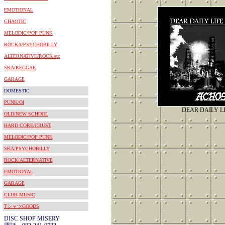
EMOTIONAL
CHAOTIC
MELODIC/POP PUNK
ROCKA/PSYCHOBILLY
ALTERNATIVE/ROCK etc
SKA/REGGAE
GARAGE
DOMESTIC
PUNK/OI
DEAR DAILY L
OLD/NEW SCHOOL
HARD CORE/CRUST
MELODIC/POP PUNK
SKA/PSYCHOBILLY
ROCK/ALTERNATIVE
EMOTIONAL
GARAGE
CLUB MUSIC
TシャツGOODS
DISC SHOP MISERY