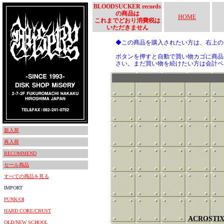
BLOODSUCKER records
の商品は
HOME
これまでどおり消費税は
いただきません
◆この商品を購入されたい方は、右上
ボタンを押すと自動で買い物カゴに商品
さい。まだ買い物を続けたい方は会計ペ
新入荷
再入荷
RECOMMEND
セール商品
すべての商品を見る
IMPORT
PUNK/OI
HARD CORE/CRUST
ACROSTI
OLD/NEW SCHOOL