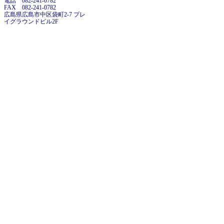
電話 082-241-0782
FAX 082-241-0782
広島県広島市中区袋町2-7 プレ
イグラウンドビル2F