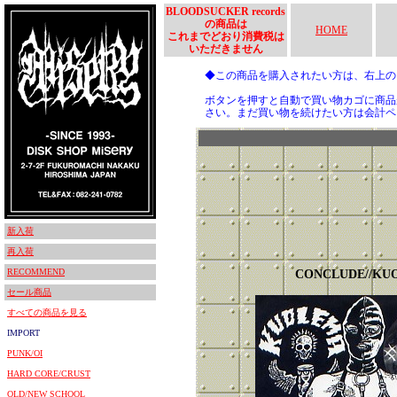
BLOODSUCKER records
の商品は
HOME
これまでどおり消費税は
いただきません
◆この商品を購入されたい方は、右上
ボタンを押すと自動で買い物カゴに商品
さい。まだ買い物を続けたい方は会計ペ
新入荷
再入荷
RECOMMEND
CONCLUDE//KU
セール商品
すべての商品を見る
IMPORT
PUNK/OI
HARD CORE/CRUST
OLD/NEW SCHOOL