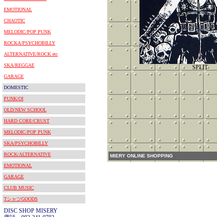
EMOTIONAL
CHAOTIC
MELODIC/POP PUNK
ROCKA/PSYCHOBILLY
ALTERNATIVE/ROCK etc
SKA/REGGAE
SPLIT
GARAGE
DOMESTIC
PUNK/OI
OLD/NEW SCHOOL
HARD CORE/CRUST
MELODIC/POP PUNK
SKA/PSYCHOBILLY
ROCK/ALTERNATIVE
MIERY ONLINE SHOPPING
EMOTIONAL
GARAGE
CLUB MUSIC
TシャツGOODS
DISC SHOP MISERY