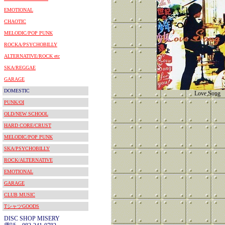
EMOTIONAL
CHAOTIC
MELODIC/POP PUNK
ROCKA/PSYCHOBILLY
ALTERNATIVE/ROCK etc
SKA/REGGAE
GARAGE
DOMESTIC
Love Song
PUNK/OI
OLD/NEW SCHOOL
HARD CORE/CRUST
MELODIC/POP PUNK
SKA/PSYCHOBILLY
ROCK/ALTERNATIVE
EMOTIONAL
GARAGE
CLUB MUSIC
TシャツGOODS
DISC SHOP MISERY