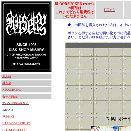
BLOODSUCKER records
の商品は
HOME
これまでどおり消費税は
いただきません
◆この商品を購入されたい方は、右上
ボタンを押すと自動で買い物カゴに商品
さい。まだ買い物を続けたい方は会計ペ
新入荷
再入荷
RECOMMEND
セール商品
すべての商品を見る
IMPORT
PUNK/OI
N'夙川ボー
HARD CORE/CRUST
OLD/NEW SCHOOL