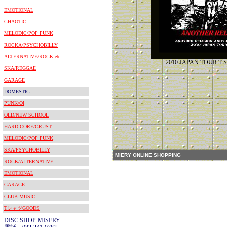
EMOTIONAL
CHAOTIC
MELODIC/POP PUNK
ROCKA/PSYCHOBILLY
ALTERNATIVE/ROCK etc
2010 JAPAN TOUR T-S
SKA/REGGAE
GARAGE
DOMESTIC
PUNK/OI
OLD/NEW SCHOOL
HARD CORE/CRUST
MELODIC/POP PUNK
SKA/PSYCHOBILLY
MIERY ONLINE SHOPPING
ROCK/ALTERNATIVE
EMOTIONAL
GARAGE
CLUB MUSIC
TシャツGOODS
DISC SHOP MISERY