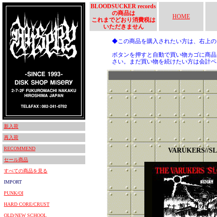
BLOODSUCKER records
の商品は
HOME
これまでどおり消費税は
いただきません
◆この商品を購入されたい方は、右上
ボタンを押すと自動で買い物カゴに商品
さい。まだ買い物を続けたい方は会計ペ
新入荷
再入荷
RECOMMEND
VARUKERS//S
セール商品
すべての商品を見る
IMPORT
PUNK/OI
HARD CORE/CRUST
OLD/NEW SCHOOL