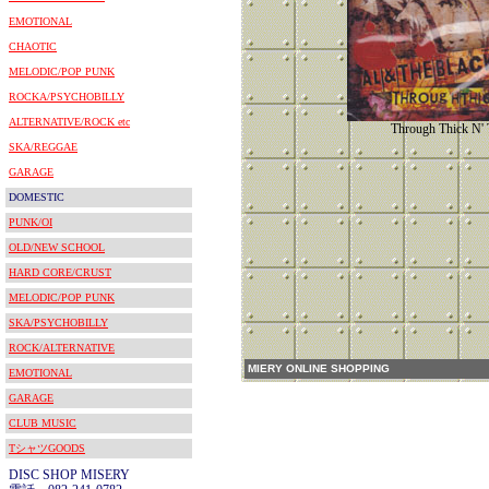
EMOTIONAL
CHAOTIC
MELODIC/POP PUNK
ROCKA/PSYCHOBILLY
ALTERNATIVE/ROCK etc
Through Thick N' 
SKA/REGGAE
GARAGE
DOMESTIC
PUNK/OI
OLD/NEW SCHOOL
HARD CORE/CRUST
MELODIC/POP PUNK
SKA/PSYCHOBILLY
ROCK/ALTERNATIVE
MIERY ONLINE SHOPPING
EMOTIONAL
GARAGE
CLUB MUSIC
TシャツGOODS
DISC SHOP MISERY