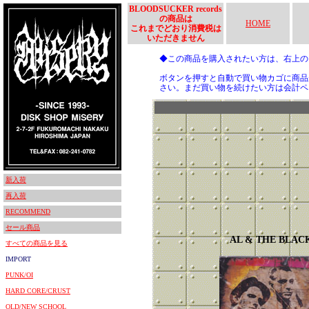
BLOODSUCKER records
の商品は
HOME
これまでどおり消費税は
いただきません
◆この商品を購入されたい方は、右上
ボタンを押すと自動で買い物カゴに商品
さい。まだ買い物を続けたい方は会計ペ
新入荷
再入荷
RECOMMEND
セール商品
AL & THE BLAC
すべての商品を見る
IMPORT
PUNK/OI
HARD CORE/CRUST
OLD/NEW SCHOOL