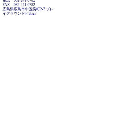
電話 082-241-0782
FAX 082-241-0782
広島県広島市中区袋町2-7 プレ
イグラウンドビル2F