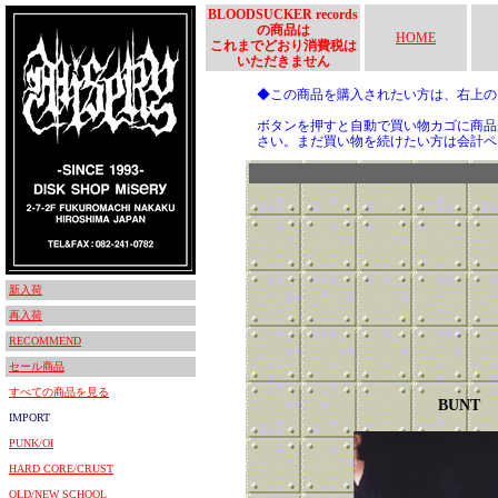
BLOODSUCKER records
の商品は
HOME
これまでどおり消費税は
いただきません
◆この商品を購入されたい方は、右上
ボタンを押すと自動で買い物カゴに商品
さい。まだ買い物を続けたい方は会計ペ
新入荷
再入荷
RECOMMEND
セール商品
すべての商品を見る
BUNT
IMPORT
PUNK/OI
HARD CORE/CRUST
OLD/NEW SCHOOL