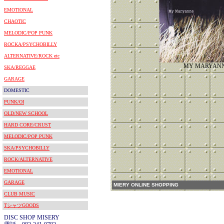
EMOTIONAL
CHAOTIC
MELODIC/POP PUNK
ROCKA/PSYCHOBILLY
ALTERNATIVE/ROCK etc
MY MARYAN
SKA/REGGAE
GARAGE
DOMESTIC
PUNK/OI
OLD/NEW SCHOOL
HARD CORE/CRUST
MELODIC/POP PUNK
SKA/PSYCHOBILLY
ROCK/ALTERNATIVE
EMOTIONAL
GARAGE
MIERY ONLINE SHOPPING
CLUB MUSIC
TシャツGOODS
DISC SHOP MISERY