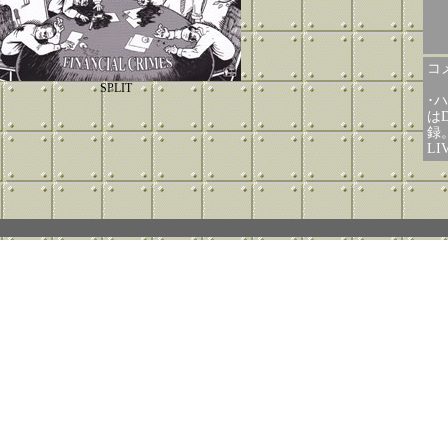
コメ
SPLIT
･
は
録
L