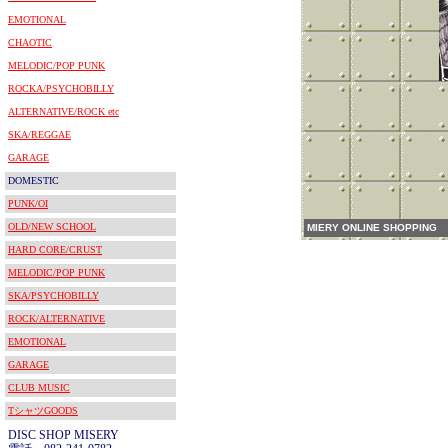
EMOTIONAL
CHAOTIC
MELODIC/POP PUNK
ROCKA/PSYCHOBILLY
ALTERNATIVE/ROCK etc
SKA/REGGAE
GARAGE
DOMESTIC
PUNK/OI
OLD/NEW SCHOOL
MIERY ONLINE SHOPPING
HARD CORE/CRUST
MELODIC/POP PUNK
SKA/PSYCHOBILLY
ROCK/ALTERNATIVE
EMOTIONAL
GARAGE
CLUB MUSIC
TシャツGOODS
DISC SHOP MISERY