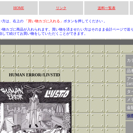
HOME
リンク
送料一覧表
い方は、右上の
「買い物カゴに入れる」
ボタンを押してください 。
い物カゴに商品が入れられます。買い物を済ませたい方はそのまま会計ページで送
動して続けてお買い物をしていただくことができます。
カ
品
HUMAN ERROR//LIVSTID
ア
(art
タイ
メデ
金額 
個