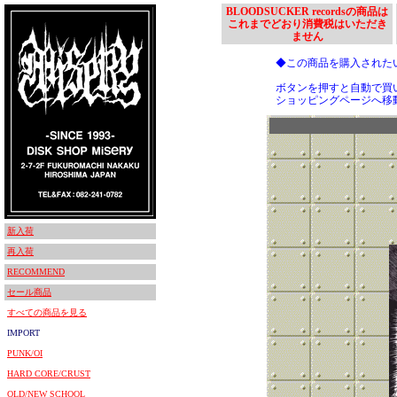
BLOODSUCKER recordsの商品は
これまでどおり消費税はいただき
ません
◆この商品を購入された
ボタンを押すと自動で買
ショッピングページへ移
新入荷
再入荷
RECOMMEND
セール商品
すべての商品を見る
IMPORT
PUNK/OI
HARD CORE/CRUST
OLD/NEW SCHOOL