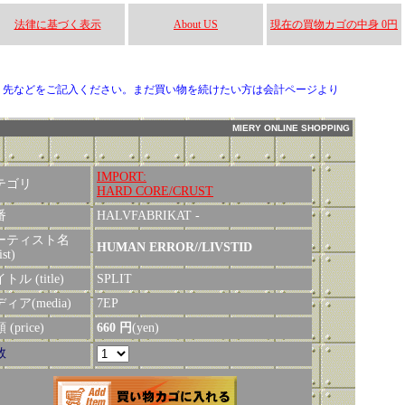
法律に基づく表示
About US
現在の買物カゴの中身 0円
り先などをご記入ください。まだ買い物を続けたい方は会計ページより
MIERY ONLINE SHOPPING
IMPORT:
テゴリ
HARD CORE/CRUST
番
HALVFABRIKAT -
ーティスト名
HUMAN ERROR//LIVSTID
ist)
トル (title)
SPLIT
ィア(media)
7EP
(price)
660 円
(yen)
数