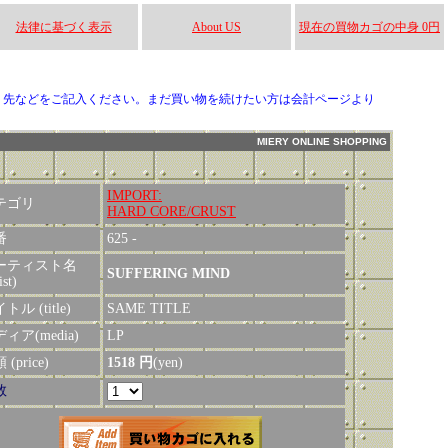
法律に基づく表示
About US
現在の買物カゴの中身 0円
り先などをご記入ください。まだ買い物を続けたい方は会計ページより
MIERY ONLINE SHOPPING
IMPORT:
テゴリ
HARD CORE/CRUST
番
625 -
ーティスト名
SUFFERING MIND
ist)
トル (title)
SAME TITLE
ィア(media)
LP
(price)
1518 円
(yen)
数