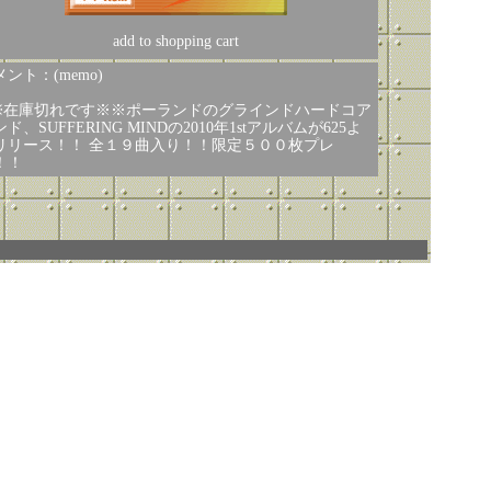
add to shopping cart
ント：(memo)
※在庫切れです※※ポーランドのグラインドハードコア
ド、SUFFERING MINDの2010年1stアルバムが625よ
リリース！！ 全１９曲入り！！限定５００枚プレ
！！