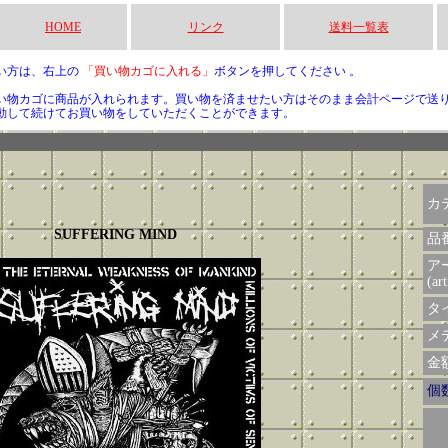
HOME
リンク
送料一覧表
い方は、右上の
「買い物カゴに入れる」
ボタンを押してください 。
い物カゴに商品が入れられます。買い物を済ませたい方はそのまま会計ページで送
動して続けてお買い物をしていただくことができます。
カ
SUFFERING MIND
品
ア
(art
タイ
メデ
金額 
個