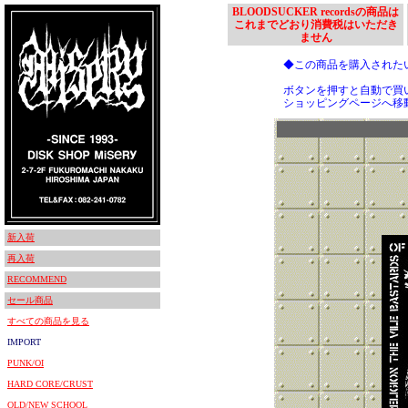
BLOODSUCKER recordsの商品は
これまでどおり消費税はいただき
ません
◆この商品を購入された
ボタンを押すと自動で買
ショッピングページへ移
新入荷
再入荷
RECOMMEND
セール商品
すべての商品を見る
IMPORT
PUNK/OI
HARD CORE/CRUST
OLD/NEW SCHOOL