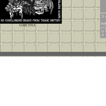
コメ
※
SAME TITLE
バン
り
ス