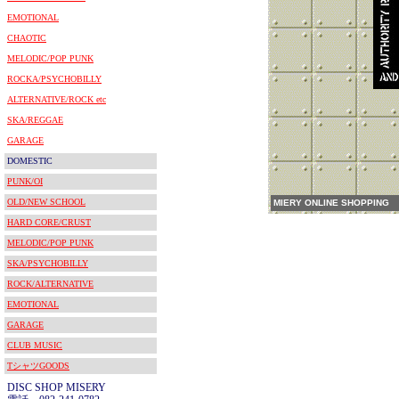
EMOTIONAL
CHAOTIC
MELODIC/POP PUNK
ROCKA/PSYCHOBILLY
ALTERNATIVE/ROCK etc
SKA/REGGAE
GARAGE
DOMESTIC
PUNK/OI
OLD/NEW SCHOOL
MIERY ONLINE SHOPPING
HARD CORE/CRUST
MELODIC/POP PUNK
SKA/PSYCHOBILLY
ROCK/ALTERNATIVE
EMOTIONAL
GARAGE
CLUB MUSIC
TシャツGOODS
DISC SHOP MISERY