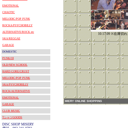
EMOTIONAL
CHAOTIC
MELODIC/POP PUNK
ROCKA/PSYCHOBILLY
ALTERNATIVE/ROCK etc
10.17.09 ※在庫
SKA/REGGAE
GARAGE
DOMESTIC
PUNK/OI
OLD/NEW SCHOOL
HARD CORE/CRUST
MELODIC/POP PUNK
SKA/PSYCHOBILLY
ROCK/ALTERNATIVE
EMOTIONAL
MIERY ONLINE SHOPPING
GARAGE
CLUB MUSIC
TシャツGOODS
DISC SHOP MISERY