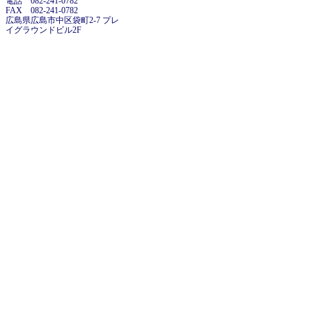
電話 082-241-0782
FAX 082-241-0782
広島県広島市中区袋町2-7 プレ
イグラウンドビル2F