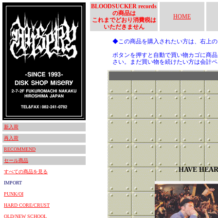
BLOODSUCKER records
の商品は
HOME
これまでどおり消費税は
いただきません
◆この商品を購入されたい方は、右上
ボタンを押すと自動で買い物カゴに商品
さい。まだ買い物を続けたい方は会計ペ
新入荷
再入荷
RECOMMEND
セール商品
HAVE HEA
すべての商品を見る
IMPORT
PUNK/OI
HARD CORE/CRUST
OLD/NEW SCHOOL