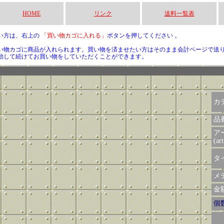
HOME
リンク
送料一覧表
い方は、右上の
「買い物カゴに入れる」
ボタンを押してください 。
い物カゴに商品が入れられます。買い物を済ませたい方はそのまま会計ページで送
動して続けてお買い物をしていただくことができます。
カ
品
ア
(art
タイ
メデ
金額 
個