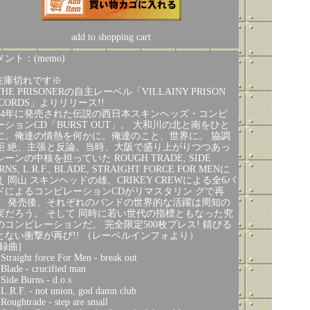
add to shopping cart
ント：(memo)
在庫切れです※
HE PRISONERの自主レーベル「VILLAINY PRISON
ECORDS」よりリリース!!
994年に発売された伝説の西日本スキンヘッズ・コンピ
ーションCD「BURST OUT」。 大和川の北と南をひと
に。俺達の情熱を何かに。俺達のこと、世界に。 協調
拒 絶、主張と反論。当時、大阪で盛り上がりつつあっ
シーンの中核を担っていた ROUGH TRADE, SIDE
RNS, L.R.F., BLADE, STRAIGHT FORCE FOR MENに
え 岡山 スキンヘッドの雄、CRIKEY CREWによる全6バ
ドによるコンピレーションCDがリマスタリン グで再
。 発売後、それぞれのバンドの世界的な活躍は周知の
実だろう。 そして 同時に若い世代の指標ともなった究
のコンピレーションだ。 完全限定500枚プレス! 錆びる
とない衝撃が再び!! （レーベルインフォより）
録曲]
 Straight force For Men - break out
 Blade - crucified man
 Side Burns - d.o.s
 L.R.F. - not union, god damn club
 Roughtrade - step are small