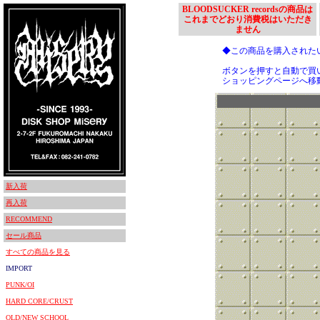
BLOODSUCKER recordsの商品は
これまでどおり消費税はいただき
ません
◆この商品を購入された
ボタンを押すと自動で買
ショッピングページへ移
新入荷
再入荷
RECOMMEND
セール商品
すべての商品を見る
IMPORT
PUNK/OI
HARD CORE/CRUST
OLD/NEW SCHOOL