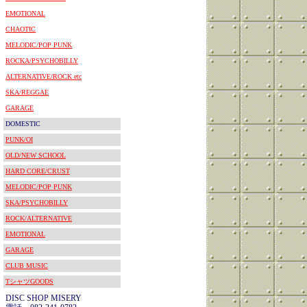
EMOTIONAL
CHAOTIC
MELODIC/POP PUNK
ROCKA/PSYCHOBILLY
ALTERNATIVE/ROCK etc
SKA/REGGAE
GARAGE
DOMESTIC
PUNK/OI
OLD/NEW SCHOOL
HARD CORE/CRUST
MELODIC/POP PUNK
SKA/PSYCHOBILLY
ROCK/ALTERNATIVE
EMOTIONAL
GARAGE
CLUB MUSIC
TシャツGOODS
DISC SHOP MISERY