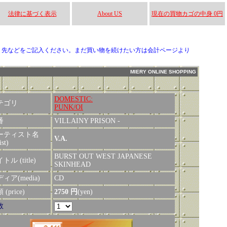
法律に基づく表示
About US
現在の買物カゴの中身 0円
り先などをご記入ください。まだ買い物を続けたい方は会計ページより
MIERY ONLINE SHOPPING
DOMESTIC:
テゴリ
PUNK/OI
番
VILLAINY PRISON -
ーティスト名
V.A.
ist)
BURST OUT WEST JAPANESE
トル (title)
SKINHEAD
ィア(media)
CD
(price)
2750 円
(yen)
数