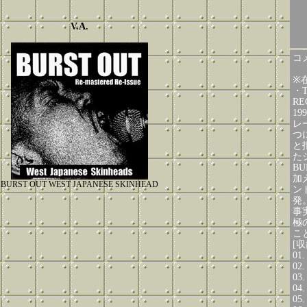
V.A.
コメ
※
・T
R
1
レ
つ
と
た
BU
加
BURST OUT WEST JAPANESE SKINHEAD
ン
発
事
極
こ
[収
01.
02.
03.
04.
05.