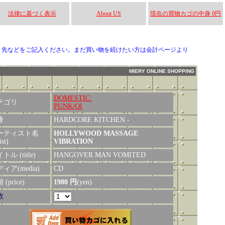
法律に基づく表示
About US
現在の買物カゴの中身 0円
り先などをご記入ください。まだ買い物を続けたい方は会計ページより
MIERY ONLINE SHOPPING
DOMESTIC:
テゴリ
PUNK/OI
番
HARDCORE KITCHEN -
ーティスト名
HOLLYWOOD MASSAGE
ist)
VIBRATION
トル (title)
HANGOVER MAN VOMITED
ィア(media)
CD
(price)
1980 円
(yen)
数