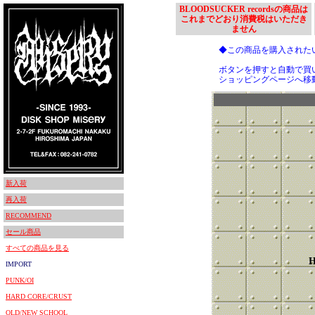
BLOODSUCKER recordsの商品は
これまでどおり消費税はいただき
ません
◆この商品を購入された
ボタンを押すと自動で買
ショッピングページへ移
新入荷
再入荷
RECOMMEND
セール商品
すべての商品を見る
H
IMPORT
PUNK/OI
HARD CORE/CRUST
OLD/NEW SCHOOL