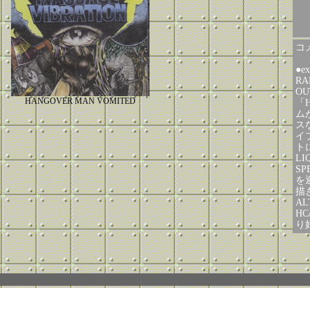
コメ
●e
RA
O
HANGOVER MAN VOMITED
「H
ム
ス
イ
トに
LI
S
を
描
AL
HC
り