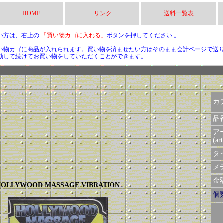
HOME
リンク
送料一覧表
い方は、右上の
「買い物カゴに入れる」
ボタンを押してください 。
い物カゴに商品が入れられます。買い物を済ませたい方はそのまま会計ページで送
動して続けてお買い物をしていただくことができます。
カ
品
ア
(art
タイ
メデ
金額 
OLLYWOOD MASSAGE VIBRATION
個