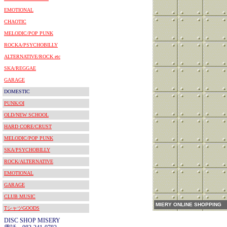
EMOTIONAL
CHAOTIC
MELODIC/POP PUNK
ROCKA/PSYCHOBILLY
ALTERNATIVE/ROCK etc
SKA/REGGAE
GARAGE
DOMESTIC
PUNK/OI
OLD/NEW SCHOOL
HARD CORE/CRUST
MELODIC/POP PUNK
SKA/PSYCHOBILLY
ROCK/ALTERNATIVE
EMOTIONAL
GARAGE
CLUB MUSIC
MIERY ONLINE SHOPPING
TシャツGOODS
DISC SHOP MISERY