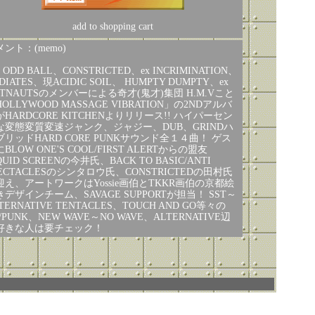
add to shopping cart
ント：(memo)
x ODD BALL、CONSTRICTED、ex INCRIMINATION、
DIATES、現ACIDIC SOIL、 HUMPTY DUMPTY、ex
UTNAUTSのメンバーによる奇才(鬼才)集団 H.M.Vこと
OLLYWOOD MASSAGE VIBRATION」の2NDアルバ
がHARDCORE KITCHENよりリリース!! ハイパーセン
な変態変質変速ジャンク、ジャジー、DUB、GRINDハ
ブリッドHARD CORE PUNKサウンド全１４曲！ ゲス
BLOW ONE'S COOL/FIRST ALERTからの盟友
QUID SCREENの今井氏、BACK TO BASIC/ANTI
PECTACLESのシンタロウ氏、CONSTRICTEDの田村氏
迎え、アートワークはYossie画伯とTKKR画伯の京都絵
きデザインチーム、SAVAGE SUPPORTが担当！ SST～
TERNATIVE TENTACLES、TOUCH AND GO等々の
/PUNK、NEW WAVE～NO WAVE、ALTERNATIVE辺
好きな人は要チェック！