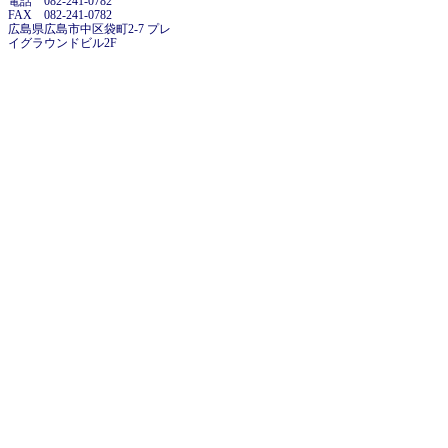
電話 082-241-0782
FAX 082-241-0782
広島県広島市中区袋町2-7 プレ
イグラウンドビル2F