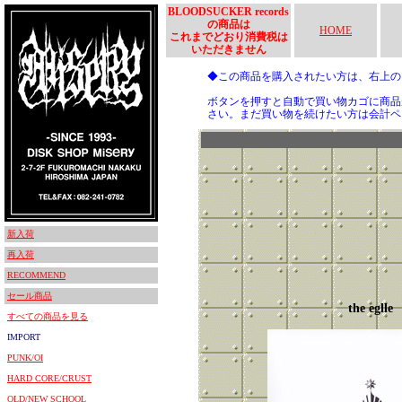
BLOODSUCKER records
の商品は
HOME
これまでどおり消費税は
いただきません
◆この商品を購入されたい方は、右上
ボタンを押すと自動で買い物カゴに商品
さい。まだ買い物を続けたい方は会計ペ
新入荷
再入荷
RECOMMEND
セール商品
the eglle
すべての商品を見る
IMPORT
PUNK/OI
HARD CORE/CRUST
OLD/NEW SCHOOL