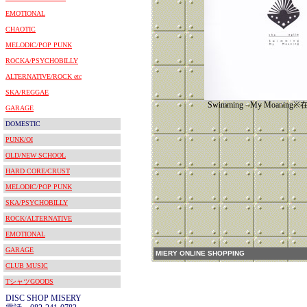
EMOTIONAL
CHAOTIC
MELODIC/POP PUNK
ROCKA/PSYCHOBILLY
ALTERNATIVE/ROCK etc
SKA/REGGAE
Swimming - My Moani
GARAGE
DOMESTIC
PUNK/OI
OLD/NEW SCHOOL
HARD CORE/CRUST
MELODIC/POP PUNK
SKA/PSYCHOBILLY
ROCK/ALTERNATIVE
EMOTIONAL
GARAGE
MIERY ONLINE SHOPPING
CLUB MUSIC
TシャツGOODS
DISC SHOP MISERY