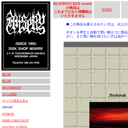
BLOODSUCKER records
の商品は
HOME
これまでどおり消費税は
いただきません
◆この商品を購入されたい方は、右上
ボタンを押すと自動で買い物カゴに商品
さい。まだ買い物を続けたい方は会計ペ
新入荷
再入荷
RECOMMEND
セール商品
Daybreak
すべての商品を見る
IMPORT
PUNK/OI
HARD CORE/CRUST
OLD/NEW SCHOOL