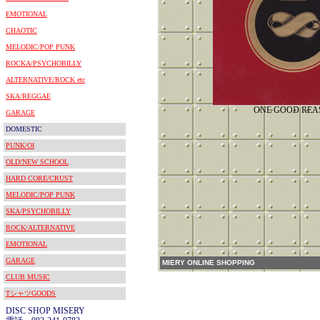
EMOTIONAL
CHAOTIC
MELODIC/POP PUNK
ROCKA/PSYCHOBILLY
ALTERNATIVE/ROCK etc
SKA/REGGAE
ONE GOOD REA
GARAGE
DOMESTIC
PUNK/OI
OLD/NEW SCHOOL
HARD CORE/CRUST
MELODIC/POP PUNK
SKA/PSYCHOBILLY
ROCK/ALTERNATIVE
EMOTIONAL
GARAGE
MIERY ONLINE SHOPPING
CLUB MUSIC
TシャツGOODS
DISC SHOP MISERY