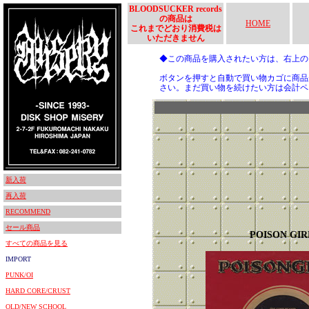
BLOODSUCKER records
の商品は
HOME
これまでどおり消費税は
いただきません
◆この商品を購入されたい方は、右上
ボタンを押すと自動で買い物カゴに商品
さい。まだ買い物を続けたい方は会計ペ
新入荷
再入荷
RECOMMEND
セール商品
POISON GIR
すべての商品を見る
IMPORT
PUNK/OI
HARD CORE/CRUST
OLD/NEW SCHOOL