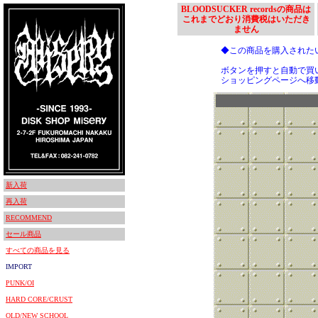
BLOODSUCKER recordsの商品は
これまでどおり消費税はいただき
ません
◆この商品を購入された
ボタンを押すと自動で買
ショッピングページへ移
新入荷
再入荷
RECOMMEND
セール商品
すべての商品を見る
IMPORT
PUNK/OI
HARD CORE/CRUST
OLD/NEW SCHOOL