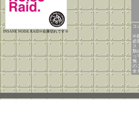
コメ
INSANE NOISE RAID※在庫切れです※
※
必
ス
類
っ
無
のこ
全