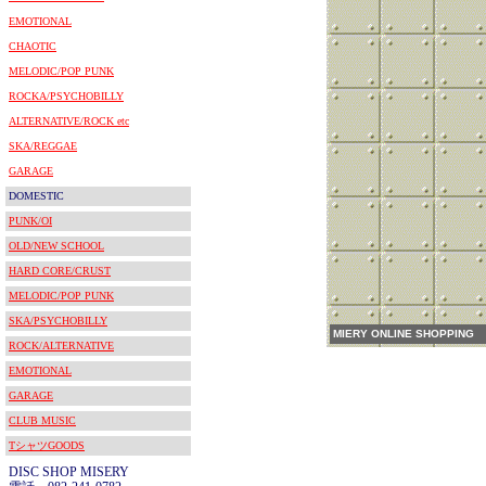
EMOTIONAL
CHAOTIC
MELODIC/POP PUNK
ROCKA/PSYCHOBILLY
ALTERNATIVE/ROCK etc
SKA/REGGAE
GARAGE
DOMESTIC
PUNK/OI
OLD/NEW SCHOOL
HARD CORE/CRUST
MELODIC/POP PUNK
SKA/PSYCHOBILLY
MIERY ONLINE SHOPPING
ROCK/ALTERNATIVE
EMOTIONAL
GARAGE
CLUB MUSIC
TシャツGOODS
DISC SHOP MISERY