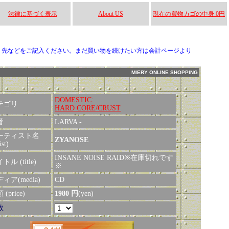
法律に基づく表示
About US
現在の買物カゴの中身 0円
り先などをご記入ください。まだ買い物を続けたい方は会計ページより
MIERY ONLINE SHOPPING
DOMESTIC:
テゴリ
HARD CORE/CRUST
番
LARVA -
ーティスト名
ZYANOSE
ist)
INSANE NOISE RAID※在庫切れです
トル (title)
※
ィア(media)
CD
(price)
1980 円
(yen)
数