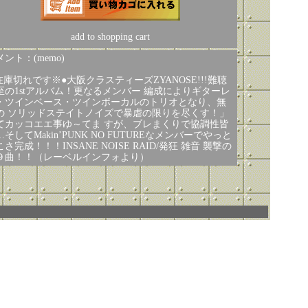
add to shopping cart
ント：(memo)
在庫切れです※●大阪クラスティーズZYANOSE!!!難聴
至の1stアルバム！更なるメンバー 編成によりギターレ
・ツインベース・ツインボーカルのトリオとなり、無
の ソリッドステイトノイズで暴虐の限りを尽くす！」
てカッコエエ事ゆ～てま すが、ブレまくりで協調性皆
…そしてMakin’PUNK NO FUTUREなメンバーでやっと
さ完成！！！INSANE NOISE RAID/発狂 雑音 襲撃の
９曲！！（レーベルインフォより）