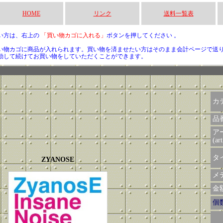
HOME
リンク
送料一覧表
い方は、右上の
「買い物カゴに入れる」
ボタンを押してください 。
い物カゴに商品が入れられます。買い物を済ませたい方はそのまま会計ページで送
動して続けてお買い物をしていただくことができます。
カ
品
ア
(art
タイ
ZYANOSE
メデ
金額 
個