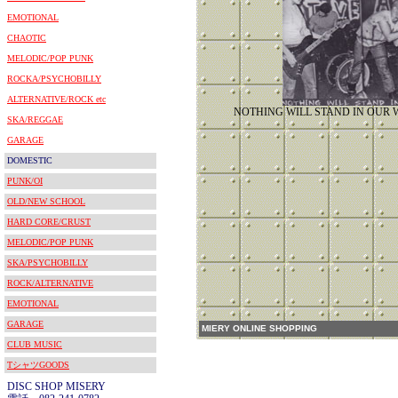
EMOTIONAL
CHAOTIC
MELODIC/POP PUNK
ROCKA/PSYCHOBILLY
ALTERNATIVE/ROCK etc
NOTHING WILL STAND IN 
SKA/REGGAE
GARAGE
DOMESTIC
PUNK/OI
OLD/NEW SCHOOL
HARD CORE/CRUST
MELODIC/POP PUNK
SKA/PSYCHOBILLY
ROCK/ALTERNATIVE
EMOTIONAL
GARAGE
MIERY ONLINE SHOPPING
CLUB MUSIC
TシャツGOODS
DISC SHOP MISERY