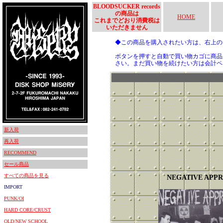
BLOODSUCKER records
の商品は
HOME
これまでどおり消費税は
いただきません
◆この商品を購入されたい方は、右上
ボタンを押すと自動で買い物カゴに商品
さい。まだ買い物を続けたい方は会計ペ
新入荷
再入荷
RECOMMEND
セール商品
すべての商品を見る
NEGATIVE APP
IMPORT
PUNK/OI
HARD CORE/CRUST
OLD/NEW SCHOOL