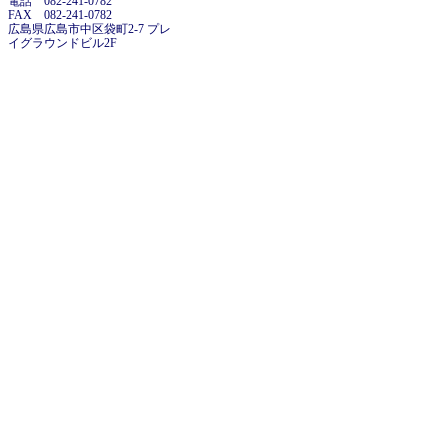
電話 082-241-0782
FAX 082-241-0782
広島県広島市中区袋町2-7 プレ
イグラウンドビル2F