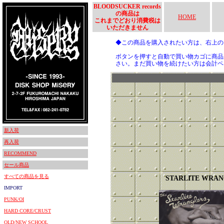
BLOODSUCKER records
の商品は
HOME
これまでどおり消費税は
いただきません
◆この商品を購入されたい方は、右上
ボタンを押すと自動で買い物カゴに商品
さい。まだ買い物を続けたい方は会計ペ
新入荷
再入荷
RECOMMEND
セール商品
すべての商品を見る
STARLITE WRA
IMPORT
PUNK/OI
HARD CORE/CRUST
OLD/NEW SCHOOL