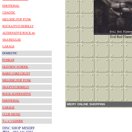
EMOTIONAL
CHAOTIC
MELODIC/POP PUNK
ROCKA/PSYCHOBILLY
ALTERNATIVE/ROCK etc
Evil Red Flame
SKA/REGGAE
GARAGE
DOMESTIC
PUNK/OI
OLD/NEW SCHOOL
HARD CORE/CRUST
MELODIC/POP PUNK
SKA/PSYCHOBILLY
ROCK/ALTERNATIVE
EMOTIONAL
MIERY ONLINE SHOPPING
GARAGE
CLUB MUSIC
TシャツGOODS
DISC SHOP MISERY