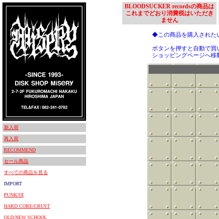
BLOODSUCKER recordsの商品は
これまでどおり消費税はいただき
ません
◆この商品を購入された
ボタンを押すと自動で買
ショッピングページへ移
新入荷
再入荷
RECOMMEND
セール商品
すべての商品を見る
IMPORT
PUNK/OI
HARD CORE/CRUST
OLD/NEW SCHOOL