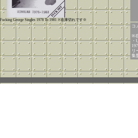
e Fucking George Singles 1978 To 1981 ※在庫切れです※
コメ
※
・U
19
リ
集