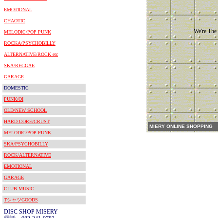
EMOTIONAL
CHAOTIC
We're Th
MELODIC/POP PUNK
ROCKA/PSYCHOBILLY
ALTERNATIVE/ROCK etc
SKA/REGGAE
GARAGE
DOMESTIC
PUNK/OI
OLD/NEW SCHOOL
HARD CORE/CRUST
MIERY ONLINE SHOPPING
MELODIC/POP PUNK
SKA/PSYCHOBILLY
ROCK/ALTERNATIVE
EMOTIONAL
GARAGE
CLUB MUSIC
TシャツGOODS
DISC SHOP MISERY