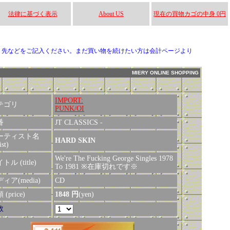
法律に基づく表示
About US
現在の買物カゴの中身 0円
り先などをご記入ください。まだ買い物を続けたい方は会計ページより
MIERY ONLINE SHOPPING
IMPORT:
テゴリ
PUNK/OI
番
JT CLASSICS -
ーティスト名
HARD SKIN
ist)
We're The Fucking George Singles 1978
トル (title)
To 1981 ※在庫切れです※
ィア(media)
CD
(price)
1848 円
(yen)
数