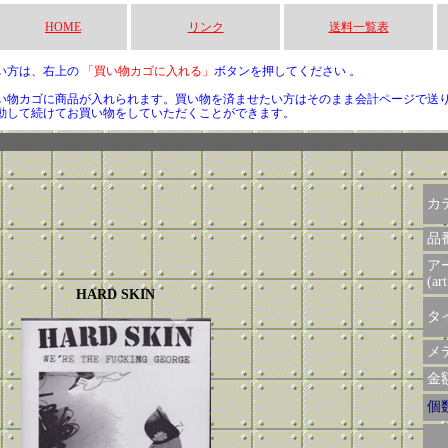
HOME
リンク
送料一覧表
い方は、右上の
「買い物カゴに入れる」
ボタンを押してください 。
い物カゴに商品が入れられます。買い物を済ませたい方はそのまま会計ページで送
動して続けてお買い物をしていただくことができます。
カ
品
ア
(art
HARD SKIN
タイ
メデ
金額 
個