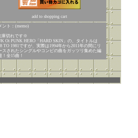
add to shopping cart
ント：(memo)
在庫切れです※
K Oi PUNK HERO「HARD SKIN」の、タイトルは
78 TO 1981ですが、実際は1994年から2011年の間にリ
ースされたシングルやコンピの曲をガッツリ集めた編
盤！全15曲！