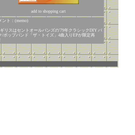
add to shopping cart
ント：(memo)
イギリスはセントオールバンズの'79年クラシックDIY パ
ク/ポップバンド「ザ・トイズ」4曲入りEPが限定再
！