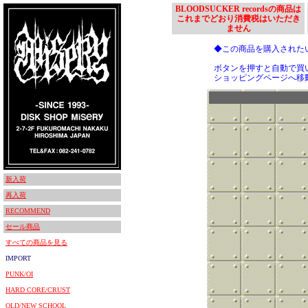
BLOODSUCKER recordsの商品は
これまでどおり消費税はいただき
ません
◆この商品を購入された
ボタンを押すと自動で買
ショッピングページへ移
新入荷
再入荷
RECOMMEND
セール商品
すべての商品を見る
IMPORT
PUNK/OI
HARD CORE/CRUST
OLD/NEW SCHOOL