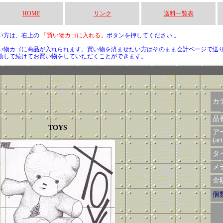
HOME
リンク
送料一覧表
い方は、右上の
「買い物カゴに入れる」
ボタンを押してください 。
い物カゴに商品が入れられます。買い物を済ませたい方はそのまま会計ページで送
動して続けてお買い物をしていただくことができます。
カ
品
TOYS
ア
(art
タイ
メデ
金額 
個