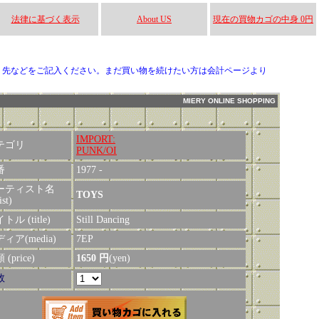
法律に基づく表示
About US
現在の買物カゴの中身 0円
り先などをご記入ください。まだ買い物を続けたい方は会計ページより
MIERY ONLINE SHOPPING
IMPORT:
テゴリ
PUNK/OI
番
1977 -
ーティスト名
TOYS
ist)
トル (title)
Still Dancing
ィア(media)
7EP
(price)
1650 円
(yen)
数