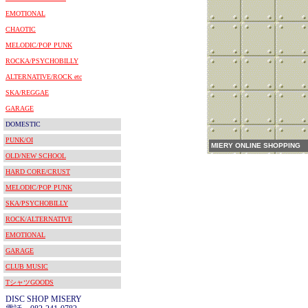
EMOTIONAL
CHAOTIC
MELODIC/POP PUNK
ROCKA/PSYCHOBILLY
ALTERNATIVE/ROCK etc
SKA/REGGAE
GARAGE
DOMESTIC
PUNK/OI
MIERY ONLINE SHOPPING
OLD/NEW SCHOOL
HARD CORE/CRUST
MELODIC/POP PUNK
SKA/PSYCHOBILLY
ROCK/ALTERNATIVE
EMOTIONAL
GARAGE
CLUB MUSIC
TシャツGOODS
DISC SHOP MISERY