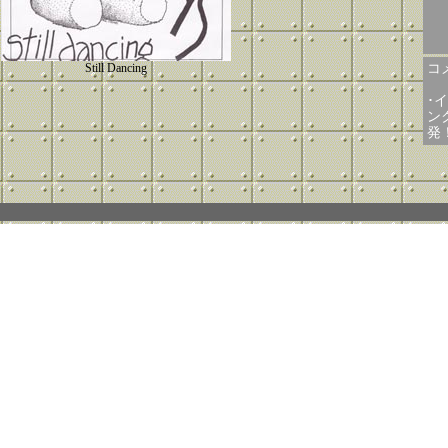
Still Dancing
コメ
･
ン
発