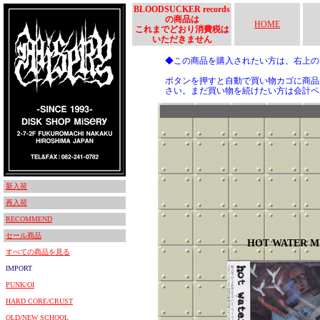
BLOODSUCKER records
の商品は
HOME
これまでどおり消費税は
いただきません
◆この商品を購入されたい方は、右上
ボタンを押すと自動で買い物カゴに商品
さい。まだ買い物を続けたい方は会計ペ
新入荷
再入荷
RECOMMEND
セール商品
HOT WATER M
すべての商品を見る
IMPORT
PUNK/OI
HARD CORE/CRUST
OLD/NEW SCHOOL