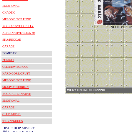
EMOTIONAL
CHAOTIC
MELODIC/POP PUNK
ROCKA/PSYCHOBILLY
NO DIVISIO
ALTERNATIVE/ROCK etc
SKA/REGGAE
GARAGE
DOMESTIC
PUNK/OI
OLD/NEW SCHOOL
HARD CORE/CRUST
MELODIC/POP PUNK
SKA/PSYCHOBILLY
MIERY ONLINE SHOPPING
ROCK/ALTERNATIVE
EMOTIONAL
GARAGE
CLUB MUSIC
TシャツGOODS
DISC SHOP MISERY