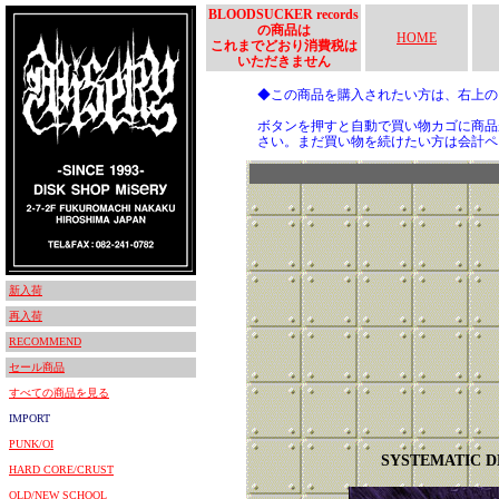
BLOODSUCKER records
の商品は
HOME
これまでどおり消費税は
いただきません
◆この商品を購入されたい方は、右上
ボタンを押すと自動で買い物カゴに商品
さい。まだ買い物を続けたい方は会計ペ
新入荷
再入荷
RECOMMEND
セール商品
すべての商品を見る
IMPORT
PUNK/OI
SYSTEMATIC D
HARD CORE/CRUST
OLD/NEW SCHOOL