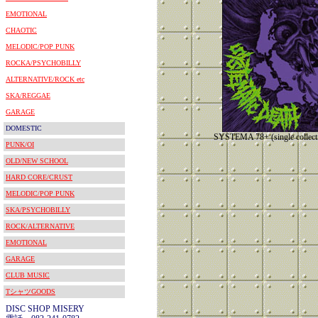
EMOTIONAL
CHAOTIC
MELODIC/POP PUNK
ROCKA/PSYCHOBILLY
ALTERNATIVE/ROCK etc
SKA/REGGAE
GARAGE
DOMESTIC
SYSTEMA 78+ (single collect
PUNK/OI
OLD/NEW SCHOOL
HARD CORE/CRUST
MELODIC/POP PUNK
SKA/PSYCHOBILLY
ROCK/ALTERNATIVE
EMOTIONAL
GARAGE
CLUB MUSIC
TシャツGOODS
DISC SHOP MISERY