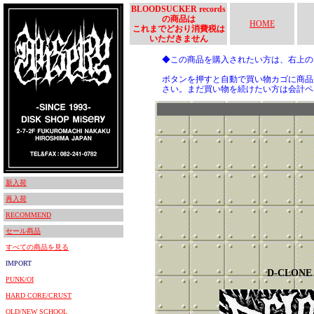
BLOODSUCKER records
の商品は
HOME
これまでどおり消費税は
いただきません
◆この商品を購入されたい方は、右上
ボタンを押すと自動で買い物カゴに商品
さい。まだ買い物を続けたい方は会計ペ
新入荷
再入荷
RECOMMEND
セール商品
すべての商品を見る
IMPORT
D-CLONE
PUNK/OI
HARD CORE/CRUST
OLD/NEW SCHOOL