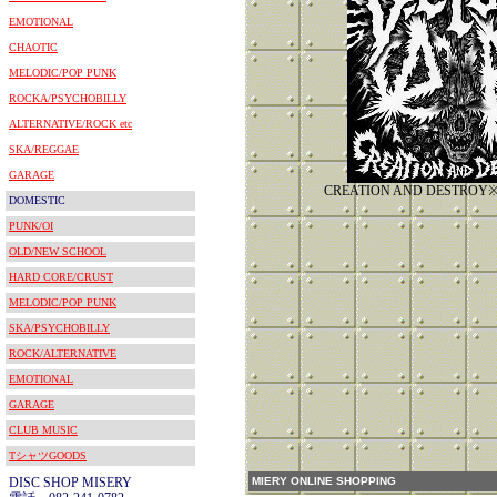
EMOTIONAL
CHAOTIC
MELODIC/POP PUNK
ROCKA/PSYCHOBILLY
ALTERNATIVE/ROCK etc
SKA/REGGAE
GARAGE
CREATION AND DESTR
DOMESTIC
PUNK/OI
OLD/NEW SCHOOL
HARD CORE/CRUST
MELODIC/POP PUNK
SKA/PSYCHOBILLY
ROCK/ALTERNATIVE
EMOTIONAL
GARAGE
CLUB MUSIC
TシャツGOODS
DISC SHOP MISERY
MIERY ONLINE SHOPPING