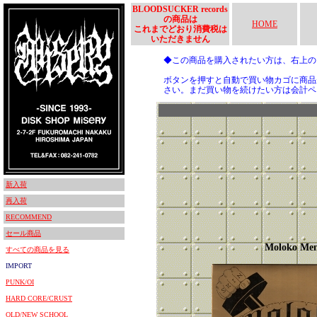
BLOODSUCKER records
の商品は
HOME
これまでどおり消費税は
いただきません
◆この商品を購入されたい方は、右上
ボタンを押すと自動で買い物カゴに商品
さい。まだ買い物を続けたい方は会計ペ
新入荷
再入荷
RECOMMEND
セール商品
Moloko Me
すべての商品を見る
IMPORT
PUNK/OI
HARD CORE/CRUST
OLD/NEW SCHOOL