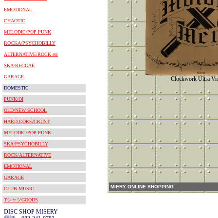
EMOTIONAL
CHAOTIC
MELODIC/POP PUNK
ROCKA/PSYCHOBILLY
ALTERNATIVE/ROCK etc
SKA/REGGAE
GARAGE
Clockwork Ultra Vi
DOMESTIC
PUNK/OI
OLD/NEW SCHOOL
HARD CORE/CRUST
MELODIC/POP PUNK
SKA/PSYCHOBILLY
ROCK/ALTERNATIVE
EMOTIONAL
GARAGE
MIERY ONLINE SHOPPING
CLUB MUSIC
TシャツGOODS
DISC SHOP MISERY