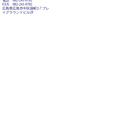
電話 082-241-0782
FAX 082-241-0782
広島県広島市中区袋町2-7 プレ
イグラウンドビル2F