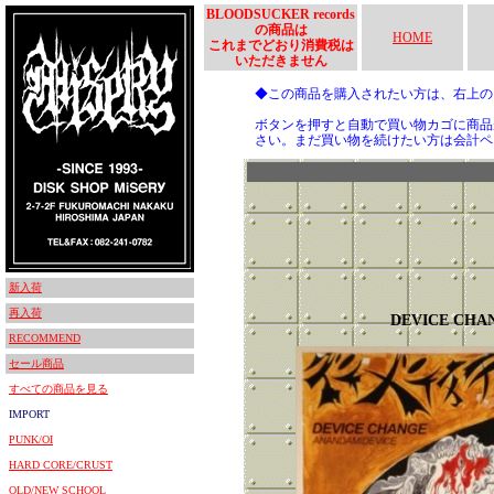
BLOODSUCKER records
の商品は
HOME
これまでどおり消費税は
いただきません
◆この商品を購入されたい方は、右上
ボタンを押すと自動で買い物カゴに商品
さい。まだ買い物を続けたい方は会計ペ
新入荷
再入荷
DEVICE CHA
RECOMMEND
セール商品
すべての商品を見る
IMPORT
PUNK/OI
HARD CORE/CRUST
OLD/NEW SCHOOL