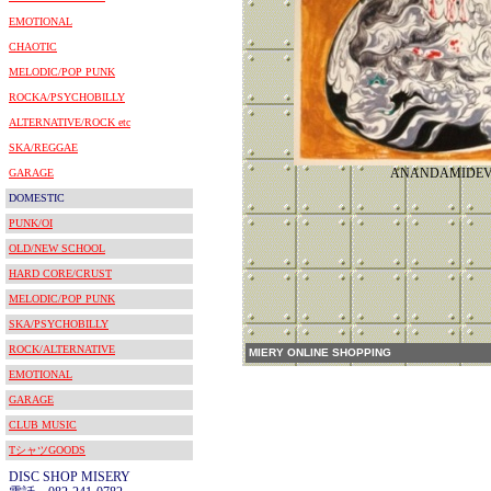
EMOTIONAL
CHAOTIC
MELODIC/POP PUNK
ROCKA/PSYCHOBILLY
ALTERNATIVE/ROCK etc
SKA/REGGAE
ANANDAMIDEV
GARAGE
DOMESTIC
PUNK/OI
OLD/NEW SCHOOL
HARD CORE/CRUST
MELODIC/POP PUNK
SKA/PSYCHOBILLY
ROCK/ALTERNATIVE
MIERY ONLINE SHOPPING
EMOTIONAL
GARAGE
CLUB MUSIC
TシャツGOODS
DISC SHOP MISERY