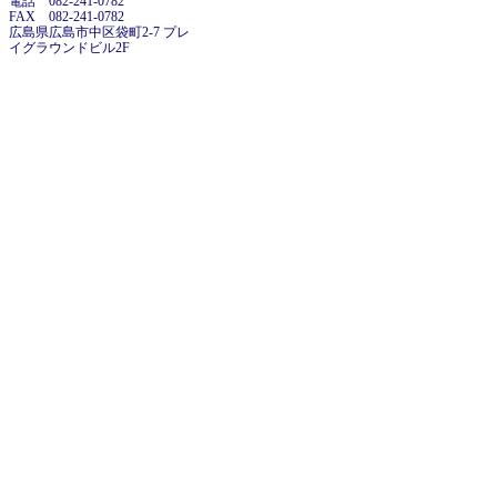
電話 082-241-0782
FAX 082-241-0782
広島県広島市中区袋町2-7 プレ
イグラウンドビル2F