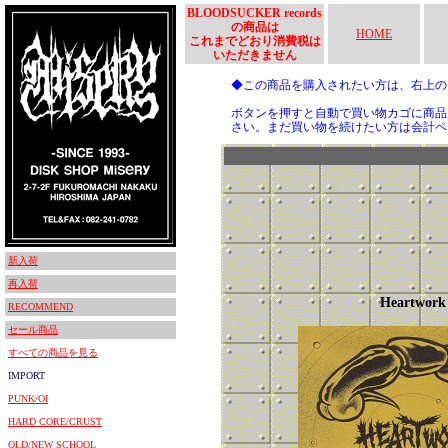
BLOODSUCKER records
の商品は
HOME
これまでどおり消費税は
いただきません
◆この商品を購入されたい方は、右上
ボタンを押すと自動で買い物カゴに商品
さい。まだ買い物を続けたい方は会計ペ
新入荷
再入荷
Heartwork
RECOMMEND
セール商品
すべての商品を見る
IMPORT
PUNK/OI
HARD CORE/CRUST
OLD/NEW SCHOOL