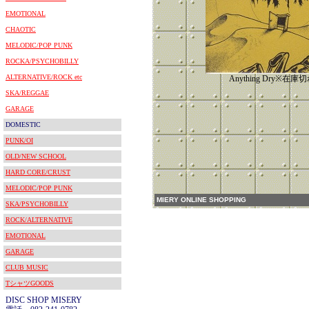
EMOTIONAL
CHAOTIC
MELODIC/POP PUNK
ROCKA/PSYCHOBILLY
ALTERNATIVE/ROCK etc
Anything Dry※在
SKA/REGGAE
GARAGE
DOMESTIC
PUNK/OI
OLD/NEW SCHOOL
HARD CORE/CRUST
MELODIC/POP PUNK
MIERY ONLINE SHOPPING
SKA/PSYCHOBILLY
ROCK/ALTERNATIVE
EMOTIONAL
GARAGE
CLUB MUSIC
TシャツGOODS
DISC SHOP MISERY