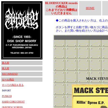
BLOODSUCKER records
の商品は
HOME
これまでどおり消費税は
いただきません
◆この商品を購入されたい方は、右上
ボタンを押すと自動で買い物カゴに商品
さい。まだ買い物を続けたい方は会計ペ
新入荷
再入荷
RECOMMEND
MACK STEV
セール商品
すべての商品を見る
IMPORT
PUNK/OI
HARD CORE/CRUST
OLD/NEW SCHOOL