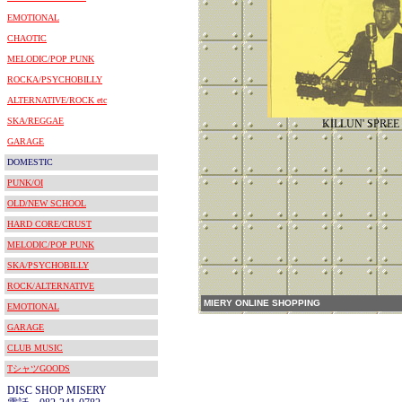
EMOTIONAL
CHAOTIC
MELODIC/POP PUNK
ROCKA/PSYCHOBILLY
ALTERNATIVE/ROCK etc
SKA/REGGAE
KILLUN' SPREE 
GARAGE
DOMESTIC
PUNK/OI
OLD/NEW SCHOOL
HARD CORE/CRUST
MELODIC/POP PUNK
SKA/PSYCHOBILLY
ROCK/ALTERNATIVE
MIERY ONLINE SHOPPING
EMOTIONAL
GARAGE
CLUB MUSIC
TシャツGOODS
DISC SHOP MISERY