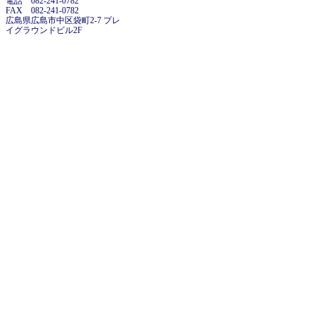
電話 082-241-0782
FAX 082-241-0782
広島県広島市中区袋町2-7 プレ
イグラウンドビル2F