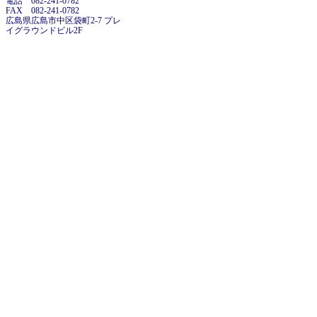
電話 082-241-0782
FAX 082-241-0782
広島県広島市中区袋町2-7 プレ
イグラウンドビル2F