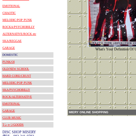
EMOTIONAL
CHAOTIC
MELODIC/POP PUNK
ROCKA/PSYCHOBILLY
ALTERNATIVE/ROCK etc
SKA/REGGAE
GARAGE
What's Your Definition Of
DOMESTIC
PUNK/OI
OLD/NEW SCHOOL
HARD CORE/CRUST
MELODIC/POP PUNK
SKA/PSYCHOBILLY
ROCK/ALTERNATIVE
EMOTIONAL
GARAGE
MIERY ONLINE SHOPPING
CLUB MUSIC
TシャツGOODS
DISC SHOP MISERY