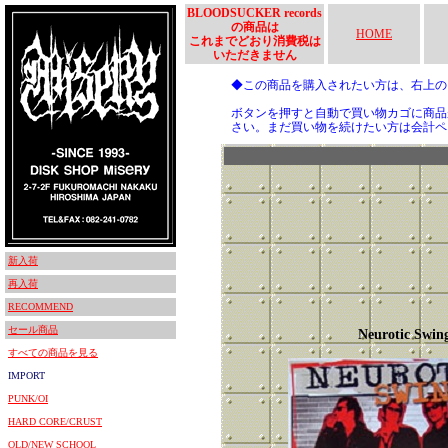
BLOODSUCKER records
の商品は
HOME
これまでどおり消費税は
いただきません
◆この商品を購入されたい方は、右上
ボタンを押すと自動で買い物カゴに商品
さい。まだ買い物を続けたい方は会計ペ
新入荷
再入荷
RECOMMEND
セール商品
Neurotic Swin
すべての商品を見る
IMPORT
PUNK/OI
HARD CORE/CRUST
OLD/NEW SCHOOL