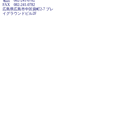
電話 082-241-0782
FAX 082-241-0782
広島県広島市中区袋町2-7 プレ
イグラウンドビル2F