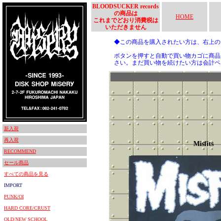
BLOODSUCKER records
の商品は
HOME
これまでどおり消費税は
いただきません
◆この商品を購入されたい方は、右上
ボタンを押すと自動で買い物カゴに商品
さい。まだ買い物を続けたい方は会計ペ
新入荷
再入荷
Misfits
RECOMMEND
セール商品
すべての商品を見る
IMPORT
PUNK/OI
HARD CORE/CRUST
OLD/NEW SCHOOL