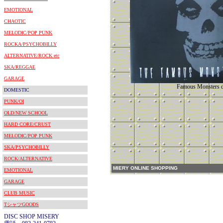
EMOTIONAL
CHAOTIC
MELODIC/POP PUNK
ROCKA/PSYCHOBILLY
ALTERNATIVE/ROCK etc
SKA/REGGAE
GARAGE
Famous Monsters 
DOMESTIC
PUNK/OI
OLD/NEW SCHOOL
HARD CORE/CRUST
MELODIC/POP PUNK
SKA/PSYCHOBILLY
ROCK/ALTERNATIVE
MIERY ONLINE SHOPPING
EMOTIONAL
GARAGE
CLUB MUSIC
TシャツGOODS
DISC SHOP MISERY