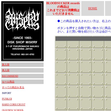
BLOODSUCKER records
の商品は
HOME
これまでどおり消費税は
いただきません
◆この商品を購入されたい方は、右上
ボタンを押すと自動で買い物カゴに商品
さい。まだ買い物を続けたい方は会計ペ
新入荷
再入荷
RECOMMEND
セール商品
すべての商品を見る
IMPORT
PUNK/OI
HARD CORE/CRUST
OLD/NEW SCHOOL