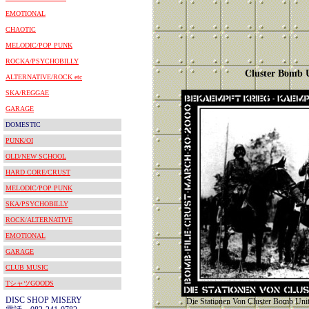
EMOTIONAL
CHAOTIC
MELODIC/POP PUNK
ROCKA/PSYCHOBILLY
Cluster Bomb 
ALTERNATIVE/ROCK etc
SKA/REGGAE
GARAGE
DOMESTIC
PUNK/OI
OLD/NEW SCHOOL
HARD CORE/CRUST
MELODIC/POP PUNK
SKA/PSYCHOBILLY
ROCK/ALTERNATIVE
EMOTIONAL
GARAGE
CLUB MUSIC
TシャツGOODS
DISC SHOP MISERY
Die Stationen Von Cluster B