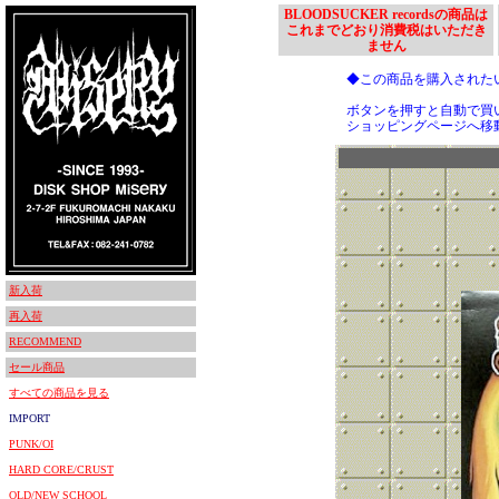
BLOODSUCKER recordsの商品は
これまでどおり消費税はいただき
ません
◆この商品を購入された
ボタンを押すと自動で買
ショッピングページへ移
新入荷
再入荷
RECOMMEND
セール商品
すべての商品を見る
IMPORT
PUNK/OI
HARD CORE/CRUST
OLD/NEW SCHOOL