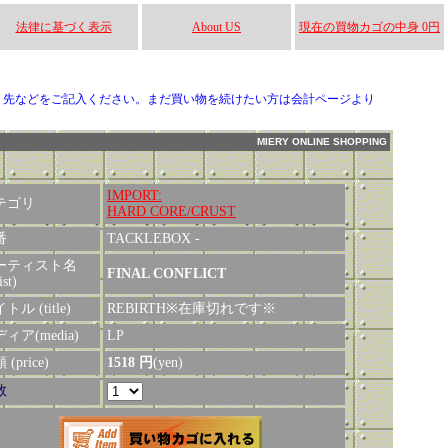
法律に基づく表示
About US
現在の買物カゴの中身 0円
り先などをご記入ください。まだ買い物を続けたい方は会計ページより
MIERY ONLINE SHOPPING
IMPORT:
テゴリ
HARD CORE/CRUST
番
TACKLEBOX -
ーティスト名
FINAL CONFLICT
ist)
トル (title)
REBIRTH※在庫切れです※
ィア(media)
LP
(price)
1518 円
(yen)
数