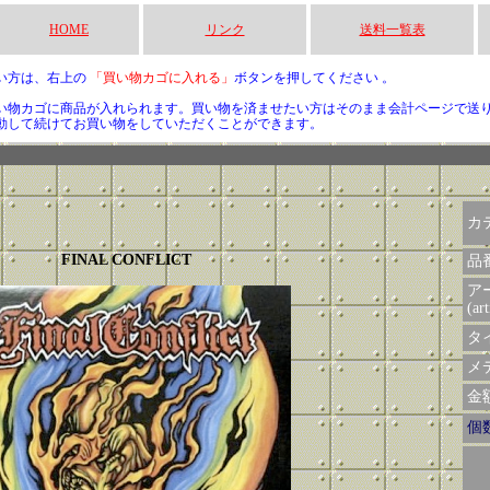
HOME
リンク
送料一覧表
い方は、右上の
「買い物カゴに入れる」
ボタンを押してください 。
い物カゴに商品が入れられます。買い物を済ませたい方はそのまま会計ページで送
動して続けてお買い物をしていただくことができます。
カ
FINAL CONFLICT
品
ア
(art
タイ
メデ
金額 
個