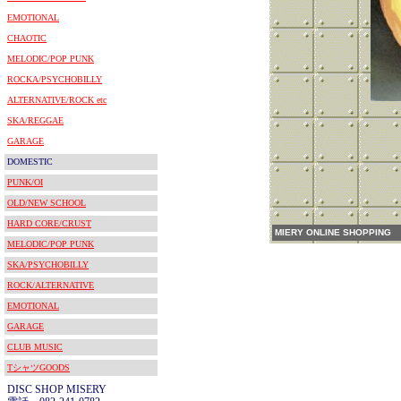
EMOTIONAL
CHAOTIC
MELODIC/POP PUNK
ROCKA/PSYCHOBILLY
ALTERNATIVE/ROCK etc
SKA/REGGAE
GARAGE
DOMESTIC
PUNK/OI
OLD/NEW SCHOOL
HARD CORE/CRUST
MIERY ONLINE SHOPPING
MELODIC/POP PUNK
SKA/PSYCHOBILLY
ROCK/ALTERNATIVE
EMOTIONAL
GARAGE
CLUB MUSIC
TシャツGOODS
DISC SHOP MISERY