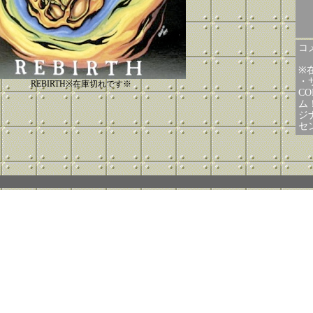
コメ
※
・サ
REBIRTH※在庫切れです※
C
ム
ジ
セ