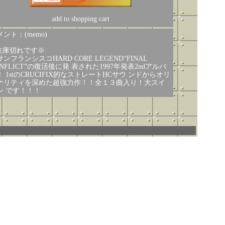
add to shopping cart
ント：(memo)
在庫切れです※
ンフランシスコHARD CORE LEGEND“FINAL
ONFLICT”の復活後に発 表された1997年発表2ndアルバ
！ 1stのCRUCIFIX的なストレートHCサウ ンドからオリ
ナリティを深めた超強力作！！全１３曲入り！大スイ
ン です！！！