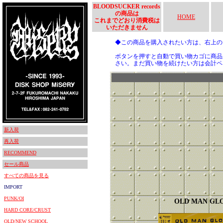
BLOODSUCKER records
の商品は
HOME
これまでどおり消費税は
いただきません
◆この商品を購入されたい方は、右上
ボタンを押すと自動で買い物カゴに商品
さい。まだ買い物を続けたい方は会計ペ
新入荷
再入荷
RECOMMEND
セール商品
すべての商品を見る
IMPORT
PUNK/OI
OLD MAN GL
HARD CORE/CRUST
OLD/NEW SCHOOL