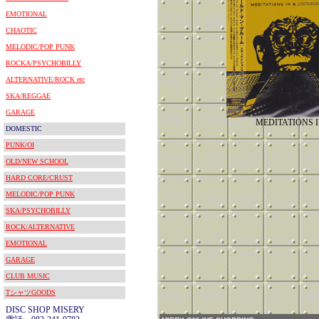
EMOTIONAL
CHAOTIC
MELODIC/POP PUNK
ROCKA/PSYCHOBILLY
ALTERNATIVE/ROCK etc
SKA/REGGAE
GARAGE
MEDITATIONS I
DOMESTIC
PUNK/OI
OLD/NEW SCHOOL
HARD CORE/CRUST
MELODIC/POP PUNK
SKA/PSYCHOBILLY
ROCK/ALTERNATIVE
EMOTIONAL
GARAGE
CLUB MUSIC
TシャツGOODS
DISC SHOP MISERY