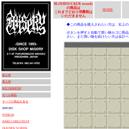
BLOODSUCKER records
の商品は
HOME
これまでどおり消費税は
いただきません
◆この商品を購入されたい方は、右上
ボタンを押すと自動で買い物カゴに商品
さい。まだ買い物を続けたい方は会計ペ
新入荷
再入荷
RECOMMEND
セール商品
すべての商品を見る
IMPORT
PUNK/OI
HARD CORE/CRUST
OLD/NEW SCHOOL