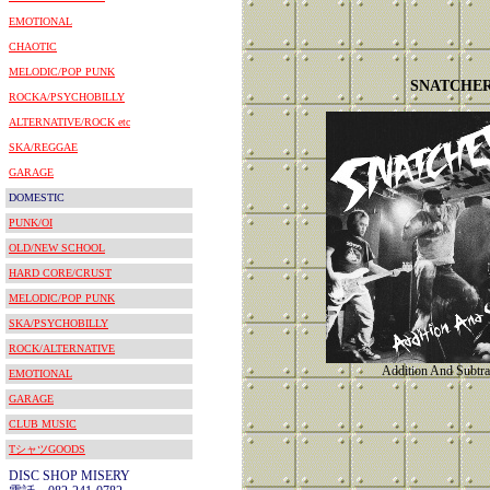
EMOTIONAL
CHAOTIC
MELODIC/POP PUNK
SNATCHE
ROCKA/PSYCHOBILLY
ALTERNATIVE/ROCK etc
SKA/REGGAE
GARAGE
DOMESTIC
PUNK/OI
OLD/NEW SCHOOL
HARD CORE/CRUST
MELODIC/POP PUNK
SKA/PSYCHOBILLY
ROCK/ALTERNATIVE
Addition And Subtra
EMOTIONAL
GARAGE
CLUB MUSIC
TシャツGOODS
DISC SHOP MISERY