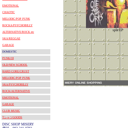
EMOTIONAL
CHAOTIC
MELODIC/POP PUNK
ROCKA/PSYCHOBILLY
split EP
ALTERNATIVE/ROCK etc
SKA/REGGAE
GARAGE
DOMESTIC
PUNK/OI
OLD/NEW SCHOOL
HARD CORE/CRUST
MELODIC/POP PUNK
MIERY ONLINE SHOPPING
SKA/PSYCHOBILLY
ROCK/ALTERNATIVE
EMOTIONAL
GARAGE
CLUB MUSIC
TシャツGOODS
DISC SHOP MISERY