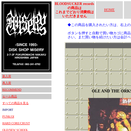
BLOODSUCKER records
の商品は
HOME
これまでどおり消費税は
いただきません
◆この商品を購入されたい方は、右上
ボタンを押すと自動で買い物カゴに商品
さい。まだ買い物を続けたい方は会計ペ
新入荷
再入荷
RECOMMEND
OLE AND THE ORK
セール商品
すべての商品を見る
IMPORT
PUNK/OI
HARD CORE/CRUST
OLD/NEW SCHOOL