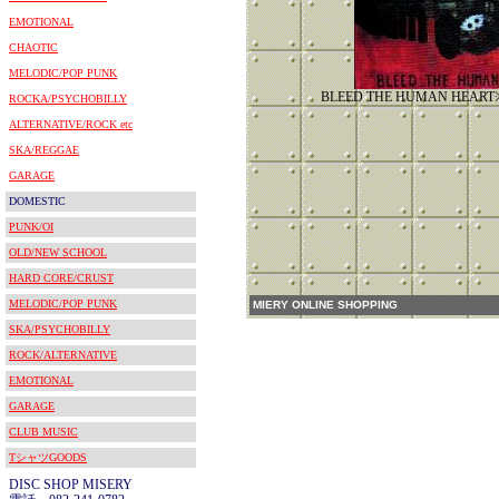
EMOTIONAL
CHAOTIC
MELODIC/POP PUNK
BLEED THE HUMAN HE
ROCKA/PSYCHOBILLY
ALTERNATIVE/ROCK etc
SKA/REGGAE
GARAGE
DOMESTIC
PUNK/OI
OLD/NEW SCHOOL
HARD CORE/CRUST
MELODIC/POP PUNK
MIERY ONLINE SHOPPING
SKA/PSYCHOBILLY
ROCK/ALTERNATIVE
EMOTIONAL
GARAGE
CLUB MUSIC
TシャツGOODS
DISC SHOP MISERY