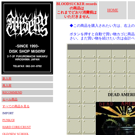
BLOODSUCKER records
の商品は
HOME
これまでどおり消費税は
いただきません
◆この商品を購入されたい方は、右上
ボタンを押すと自動で買い物カゴに商品
さい。まだ買い物を続けたい方は会計ペ
新入荷
再入荷
RECOMMEND
DEAD AMER
セール商品
すべての商品を見る
IMPORT
PUNK/OI
HARD CORE/CRUST
OLD/NEW SCHOOL