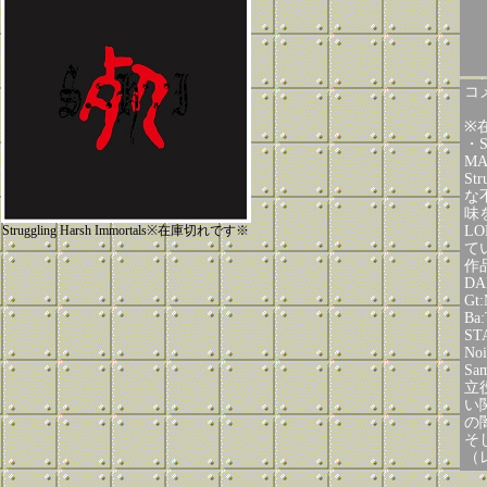
コメ
※
・S
M
St
な
味
Struggling Harsh Immortals※在庫切れです※
L
て
作品
DA
Gt
Ba
ST
No
Sa
立
い
の
そ
（