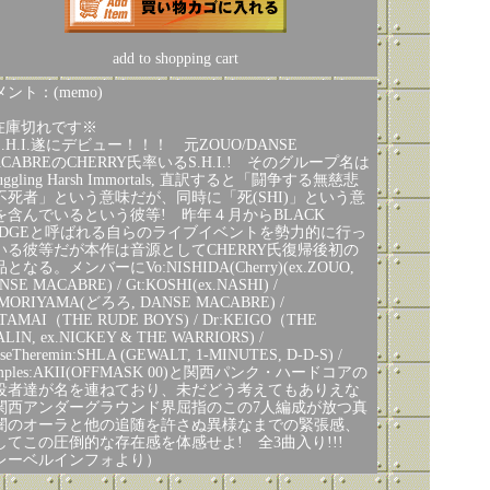
add to shopping cart
ント：(memo)
在庫切れです※
.H.I.遂にデビュー！！！ 元ZOUO/DANSE
ACABREのCHERRY氏率いるS.H.I.! そのグループ名は
ruggling Harsh Immortals, 直訳すると「闘争する無慈悲
不死者」という意味だが、同時に「死(SHI)」という意
を含んでいるという彼等! 昨年４月からBLACK
ODGEと呼ばれる自らのライブイベントを勢力的に行っ
いる彼等だが本作は音源としてCHERRY氏復帰後初の
となる。メンバーにVo:NISHIDA(Cherry)(ex.ZOUO,
NSE MACABRE) / Gt:KOSHI(ex.NASHI) /
:MORIYAMA(どろろ, DANSE MACABRE) /
:TAMAI（THE RUDE BOYS) / Dr:KEIGO（THE
ALIN, ex.NICKEY & THE WARRIORS) /
iseTheremin:SHLA (GEWALT, 1-MINUTES, D-D-S) /
mples:AKII(OFFMASK 00)と関西パンク・ハードコアの
役者達が名を連ねており、未だどう考えてもありえな
関西アンダーグラウンド界屈指のこの7人編成が放つ真
闇のオーラと他の追随を許さぬ異様なまでの緊張感、
してこの圧倒的な存在感を体感せよ! 全3曲入り!!!
レーベルインフォより）