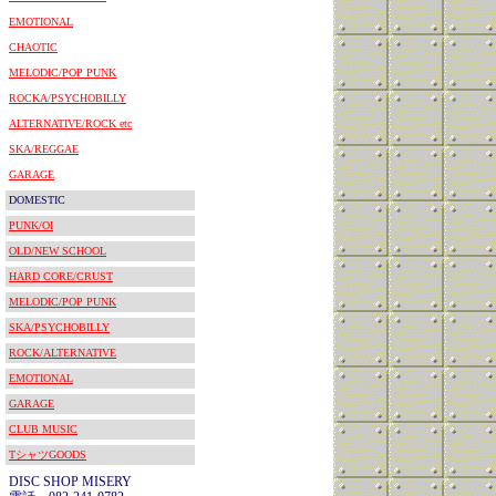
EMOTIONAL
CHAOTIC
MELODIC/POP PUNK
ROCKA/PSYCHOBILLY
ALTERNATIVE/ROCK etc
SKA/REGGAE
GARAGE
DOMESTIC
PUNK/OI
OLD/NEW SCHOOL
HARD CORE/CRUST
MELODIC/POP PUNK
SKA/PSYCHOBILLY
ROCK/ALTERNATIVE
EMOTIONAL
GARAGE
CLUB MUSIC
TシャツGOODS
DISC SHOP MISERY