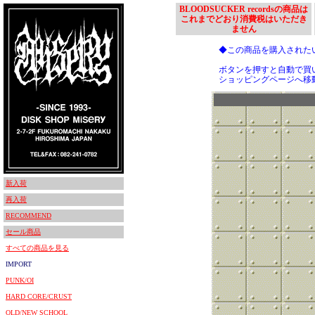
BLOODSUCKER recordsの商品は
これまでどおり消費税はいただき
ません
◆この商品を購入された
ボタンを押すと自動で買
ショッピングページへ移
新入荷
再入荷
RECOMMEND
セール商品
すべての商品を見る
IMPORT
PUNK/OI
HARD CORE/CRUST
OLD/NEW SCHOOL