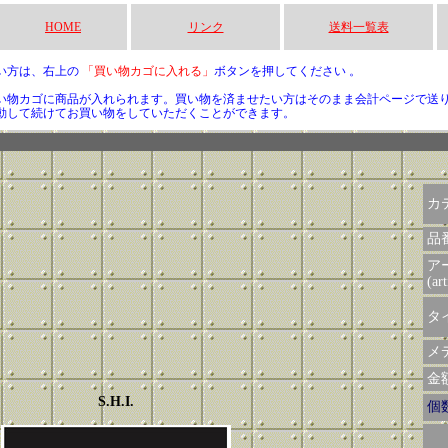
HOME
リンク
送料一覧表
い方は、右上の
「買い物カゴに入れる」
ボタンを押してください 。
い物カゴに商品が入れられます。買い物を済ませたい方はそのまま会計ページで送
動して続けてお買い物をしていただくことができます。
カ
品
ア
(art
タイ
メデ
金額 
S.H.I.
個