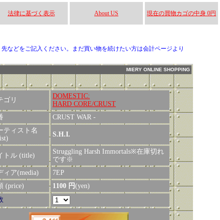
法律に基づく表示
About US
現在の買物カゴの中身 0円
り先などをご記入ください。まだ買い物を続けたい方は会計ページより
MIERY ONLINE SHOPPING
DOMESTIC:
テゴリ
HARD CORE/CRUST
番
CRUST WAR -
ーティスト名
S.H.I.
ist)
Struggling Harsh Immortals※在庫切れ
トル (title)
です※
ィア(media)
7EP
(price)
1100 円
(yen)
数