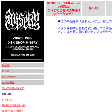
BLOODSUCKER records
の商品は
HOME
これまでどおり消費税は
いただきません
◆この商品を購入されたい方は、右上
ボタンを押すと自動で買い物カゴに商品
さい。まだ買い物を続けたい方は会計ペ
新入荷
再入荷
RECOMMEND
セール商品
すべての商品を見る
IMPORT
PUNK/OI
HARD CORE/CRUST
OLD/NEW SCHOOL