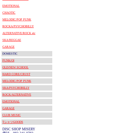
EMOTIONAL
CHAOTIC
MELODIC/POP PUNK
ROCKA/PSYCHOBILLY
ALTERNATIVE/ROCK etc
SKA/REGGAE
GARAGE
DOMESTIC
PUNK/OI
OLD/NEW SCHOOL
HARD CORE/CRUST
MELODIC/POP PUNK
SKA/PSYCHOBILLY
ROCK/ALTERNATIVE
EMOTIONAL
GARAGE
CLUB MUSIC
TシャツGOODS
DISC SHOP MISERY