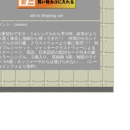
add to shopping cart
ント：(memo)
在庫切れです※・１stシングルから早10年...奴等がより
ス黒く進化し地獄から帰ってきた!！ 待望のセカンド
ングルが2013夏、クラストウォーより遂に発売!！! 特
ダブルジャケット、ジャッキークラストウォーによる
イナーノーツ、英語、日本語訳の歌詞カード付きの豪
キラーシングル。２曲入り。 収録曲 A面：地獄のライ
ー AA面：カッツメーサからは逃げられない..... （レー
ルインフォより抜粋）