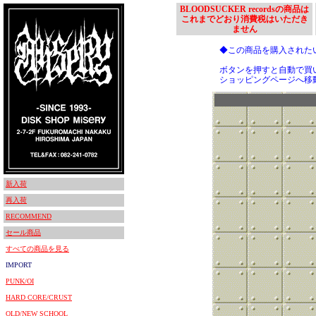
BLOODSUCKER recordsの商品は
これまでどおり消費税はいただき
ません
◆この商品を購入された
ボタンを押すと自動で買
ショッピングページへ移
新入荷
再入荷
RECOMMEND
セール商品
すべての商品を見る
IMPORT
PUNK/OI
HARD CORE/CRUST
OLD/NEW SCHOOL