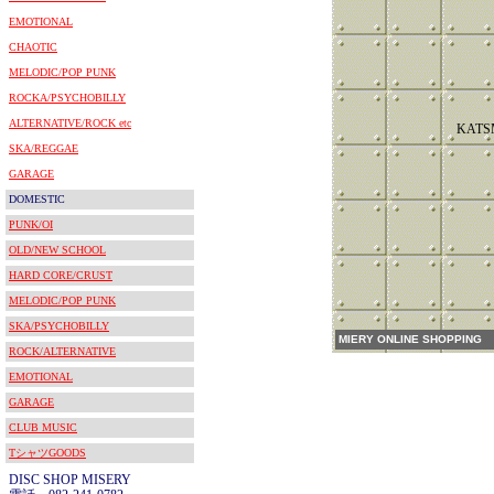
EMOTIONAL
CHAOTIC
MELODIC/POP PUNK
ROCKA/PSYCHOBILLY
ALTERNATIVE/ROCK etc
KATS
SKA/REGGAE
GARAGE
DOMESTIC
PUNK/OI
OLD/NEW SCHOOL
HARD CORE/CRUST
MELODIC/POP PUNK
SKA/PSYCHOBILLY
MIERY ONLINE SHOPPING
ROCK/ALTERNATIVE
EMOTIONAL
GARAGE
CLUB MUSIC
TシャツGOODS
DISC SHOP MISERY