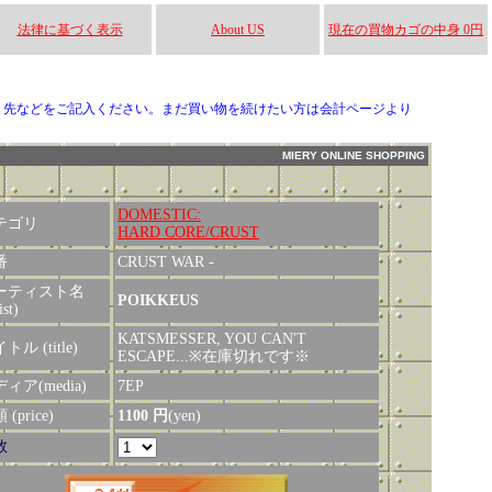
法律に基づく表示
About US
現在の買物カゴの中身 0円
り先などをご記入ください。まだ買い物を続けたい方は会計ページより
MIERY ONLINE SHOPPING
DOMESTIC:
テゴリ
HARD CORE/CRUST
番
CRUST WAR -
ーティスト名
POIKKEUS
ist)
KATSMESSER, YOU CAN'T
トル (title)
ESCAPE...※在庫切れです※
ィア(media)
7EP
(price)
1100 円
(yen)
数