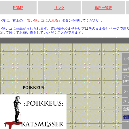
HOME
リンク
送料一覧表
い方は、右上の
「買い物カゴに入れる」
ボタンを押してください 。
い物カゴに商品が入れられます。買い物を済ませたい方はそのまま会計ページで送
動して続けてお買い物をしていただくことができます。
カ
品
ア
(art
POIKKEUS
タイ
メデ
金額 
個