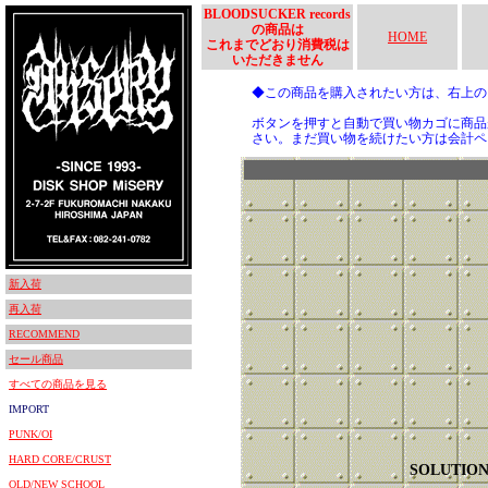
BLOODSUCKER records
の商品は
HOME
これまでどおり消費税は
いただきません
◆この商品を購入されたい方は、右上
ボタンを押すと自動で買い物カゴに商品
さい。まだ買い物を続けたい方は会計ペ
新入荷
再入荷
RECOMMEND
セール商品
すべての商品を見る
IMPORT
PUNK/OI
HARD CORE/CRUST
SOLUTIO
OLD/NEW SCHOOL