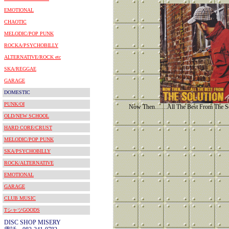
EMOTIONAL
CHAOTIC
MELODIC/POP PUNK
ROCKA/PSYCHOBILLY
ALTERNATIVE/ROCK etc
SKA/REGGAE
GARAGE
DOMESTIC
PUNK/OI
Now Then……All The Best From T
OLD/NEW SCHOOL
HARD CORE/CRUST
MELODIC/POP PUNK
SKA/PSYCHOBILLY
ROCK/ALTERNATIVE
EMOTIONAL
GARAGE
CLUB MUSIC
TシャツGOODS
DISC SHOP MISERY